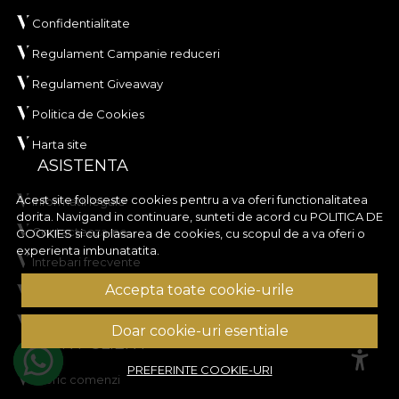
Confidentialitate
Regulament Campanie reduceri
Regulament Giveaway
Politica de Cookies
Harta site
ASISTENTA
Acest site foloseste cookies pentru a va oferi functionalitatea
Informatii legale
dorita. Navigand in continuare, sunteti de acord cu
POLITICA DE
Contacteaza-ne
COOKIES
si cu plasarea de cookies, cu scopul de a va oferi o
experienta imbunatatita.
Intrebari frecvente
Accepta toate cookie-urile
ANPC
Solutionarea litigiilor
Doar cookie-uri esentiale
CONT CLIENT
PREFERINTE COOKIE-URI
Istoric comenzi