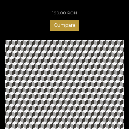
complicate, deoarece totul este mult mai simplu, mai rapid și
mai comod. Nu mai rămâne decât să adaugi tu acea notă
190,00
RON
unică. Alege tapetele moderne pentru living VLAdiLA și bucură-
te de un ambient cu adevărat special! Te așteptăm cu modele
unice, create să inspire! Descoperă acum colecția noastră de
Cumpara
tapete și transformă-ți sufrageria într-un loc memorabil, care să
impresioneze orice vizitator!