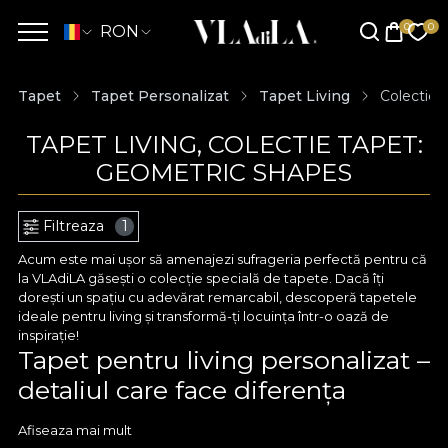
RON
Tapet
Tapet Personalizat
Tapet Living
Colectie 
TAPET LIVING, COLECTIE TAPET:
GEOMETRIC SHAPES
Filtreaza
1
Acum este mai ușor să amenajezi sufrageria perfectă pentru că
la VLAdiLA găsești o colecție specială de tapete. Dacă îți
dorești un spațiu cu adevărat remarcabil, descoperă tapetele
ideale pentru living și transformă-ți locuința într-o oază de
inspirație!
Tapet pentru living personalizat –
detaliul care face diferența
Cu VLAdiLA ai acces la tapete pentru sufragerie care să te
Afiseaza mai mult