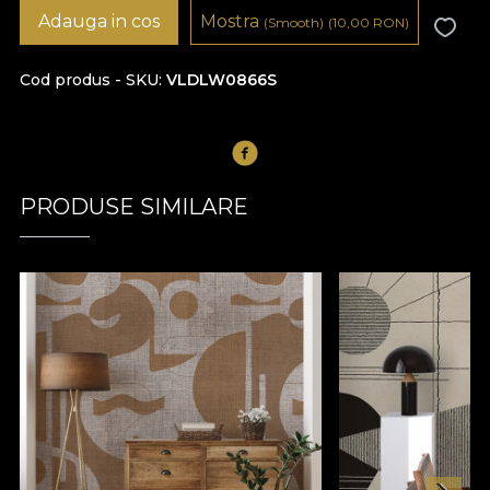
Adauga in cos
Mostra
(Smooth)
(10,00
RON
)
Cod produs - SKU
VLDLW0866S
PRODUSE SIMILARE