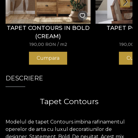
TAPET CONTOURS IN BOLD
TAPET PO
(CREAM)
190,00
RON
/ m2
190,00
Cumpara
Cum
DESCRIERE
Tapet Contours
Modelul de tapet Contours imbina rafinamentul
operelor de arta cu luxul decoratiunilor de
designer. Statement. Bold. De neuitat. Acest mix