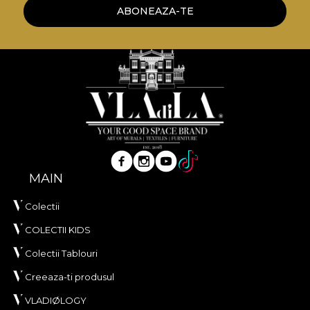
adezivului propriu in aplicarea tapetului. In acest
ABONEAZA-TE
mod, te poti bucura de un proces de redecorare
rapid, sigur si eficient, care se ridica la cele mai inalte
standarde de calitate.
MAIN
Colectii
COLECTII KIDS
Colectii Tablouri
Creeaza-ti produsul
VLADIØLOGY