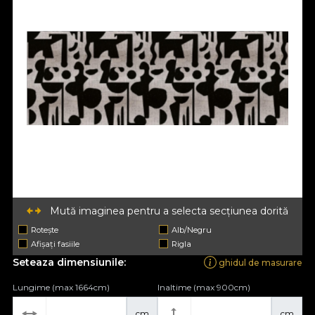
Mută imaginea pentru a selecta secțiunea dorită
Rotește
Alb/Negru
Afișați fasiile
Rigla
Seteaza dimensiunile:
ghidul de masurare
Lungime (max 1664cm)
Inaltime (max 900cm)
cm
cm