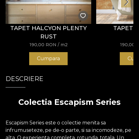
TAPET HALCYON PLENTY
TAPET 
RUST
190,00
RON
/ m2
190,00
Cumpara
Cum
DESCRIERE
Colectia Escapism Series
Escapism Series este o colectie menita sa
infrumuseteze, pe de-o parte, si sa incomodeze, pe
alta. O experienta completa, rotunda, totala. Un