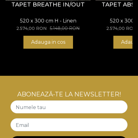
TAPET BREATHE IN/OUT
TAPET ABS
520 x 300 cm H - Linen
520 x 300 
2.574,00
RON
5.148,00
RON
2.574,00
RON
Adauga in cos
Adauga
ABONEAZĂ-TE LA NEWSLETTER!
Numele tau
Email