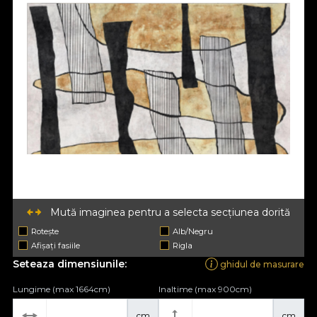
Mută imaginea pentru a selecta secțiunea dorită
Rotește
Alb/Negru
Afișați fasiile
Rigla
Seteaza dimensiunile:
ghidul de masurare
Lungime (max 1664cm)
Inaltime (max 900cm)
cm
cm