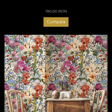
disponibil. În plus, poți comanda un tapet personalizat care să
se potrivească perfect cu dimensiunile și forma bucătăriei tale,
190,00
RON
astfel că ai libertatea de a crea un decor pe gustul tău. Un tapet
poate face diferența și pentru tine, așa că bucură-te de un
spațiu cu totul special și surprinde-ți invitații. Îți oferim consiliere
Cumpara
la fiecare pas, așa că descoperă chiar acum colecțiile VLAdiLA
și plasează o comandă!