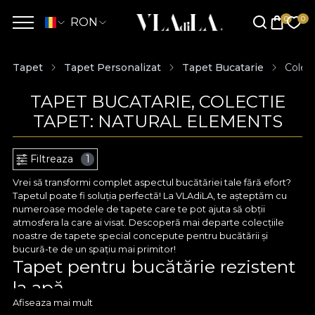
RON
Tapet
Tapet Personalizat
Tapet Bucatarie
Colec
TAPET BUCATARIE, COLECTIE
TAPET: NATURAL ELEMENTS
Filtreaza
1
Vrei să transformi complet aspectul bucătăriei tale fără efort?
Tapetul poate fi soluția perfectă! La VLAdiLA, te așteptăm cu
numeroase modele de tapete care te pot ajuta să obții
atmosfera la care ai visat. Descoperă mai departe colecțiile
noastre de tapete special concepute pentru bucătării și
bucură-te de un spațiu mai primitor!
Tapet pentru bucătărie rezistent
la apă
Afiseaza mai mult