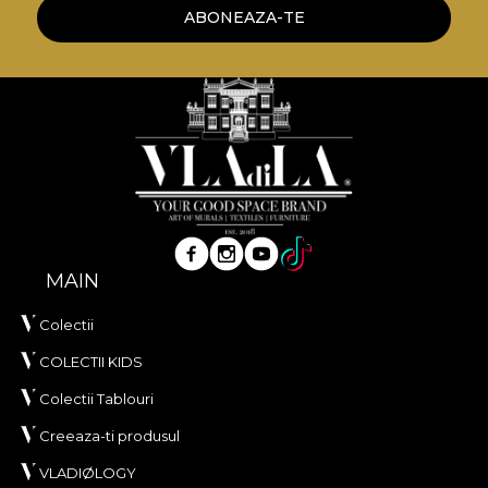
*Din dragostea si respectul fata de natura, toate
ABONEAZA-TE
tapetele noastre sunt confectionate din materiale
naturale, ecologice si biodegradabile.
**House of VLAdiLA recomanda utilizarea
adezivului propriu in aplicarea tapetului. In acest
mod, te poti bucura de un proces de redecorare
rapid, sigur si eficient, care se ridica la cele mai inalte
standarde de calitate.
MAIN
Colectii
COLECTII KIDS
Colectii Tablouri
Creeaza-ti produsul
VLADIØLOGY