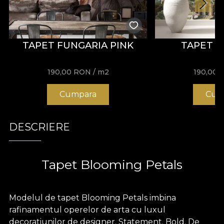
TAPET FUNGARIA PINK
TAPET C
190,00
RON
/ m2
190,00
Cumpara
Cum
DESCRIERE
Tapet Blooming Petals
Modelul de tapet Blooming Petals imbina
rafinamentul operelor de arta cu luxul
decoratiunilor de designer. Statement. Bold. De