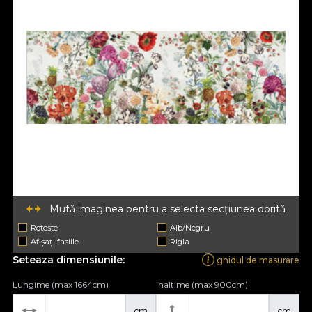
Mută imaginea pentru a selecta secțiunea dorită
Rotește
Alb/Negru
Afișați fasiile
Rigla
Seteaza dimensiunile:
ghidul de masurare
Lungime (max 1664cm)
Inaltime (max 900cm)
cm
cm