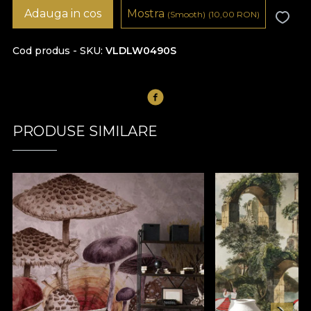
Adauga in cos
Mostra
(Smooth)
(10,00
RON
)
Cod produs - SKU
VLDLW0490S
PRODUSE SIMILARE