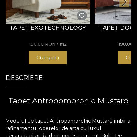
TAPET EXOTECHNOLOGY
TAPET DOOD
190,00
RON
/ m2
190,00
Cumpara
Cum
DESCRIERE
Tapet Antropomorphic Mustard
Modelul de tapet Antropomorphic Mustard imbina
rafinamentul operelor de arta cu luxul
decoratiunilor de designer. Statement. Bold. De