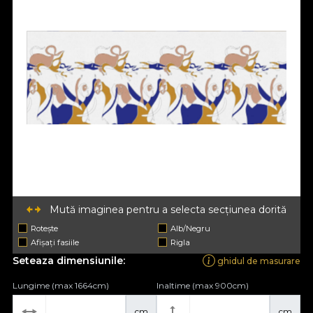
Mută imaginea pentru a selecta secțiunea dorită
Rotește
Alb/Negru
Afișați fasiile
Rigla
Seteaza dimensiunile:
ghidul de masurare
Lungime (max 1664cm)
Inaltime (max 900cm)
cm
cm