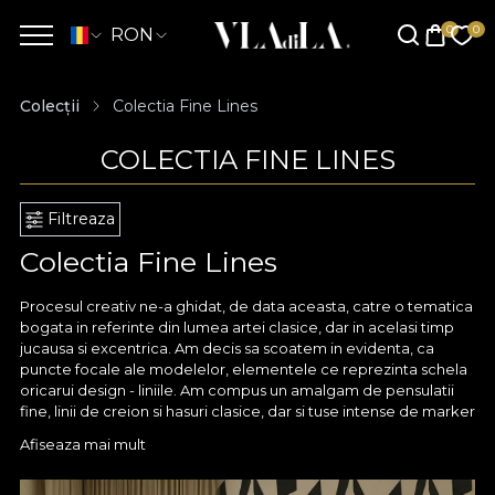
RON
Colecții
Colectia Fine Lines
COLECTIA FINE LINES
Filtreaza
Colectia Fine Lines
Procesul creativ ne-a ghidat, de data aceasta, catre o tematica
bogata in referinte din lumea artei clasice, dar in acelasi timp
jucausa si excentrica. Am decis sa scoatem in evidenta, ca
puncte focale ale modelelor, elementele ce reprezinta schela
oricarui design - liniile. Am compus un amalgam de pensulatii
fine, linii de creion si hasuri clasice, dar si tuse intense de marker
sau pasteluri texturate. Paleta de culori, complementara liniilor,
Afiseaza mai mult
evidentiaza manifestul artistic fara sa eclipseze elementele
principale. Printre nuantele folosite regasim culori precum gri-