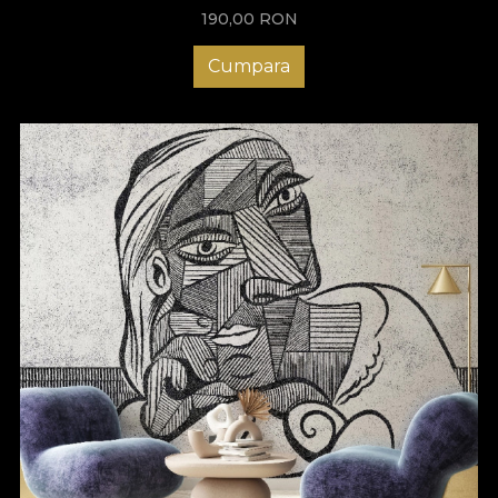
de rosu, totul pe un fundal gri bej texturat. Stilul in care a fost
190,00
RON
abordat acest model face ca desenul sa para pictural, ca o
murala ilustrata in pasteluri.
Cumpara
Fine Lines - arta, ludism si
rafinament
Fine Lines – o colectie care sarbatoreste complexitatea
lucrurilor simple. Linia, schela oricarui design, prin simplitatea si
delicatetea ei, se transforma si se reinventeaza cu fiecare
variatiune. Am ales sa ne axam pe o paleta de culori neutre si sa
scoatem in evidenta modelele acestei colectii prin contur si
schita. Ne-am inspirat din bogatia de detalii si inflorituri ale
stucaturii ornamentale: un element arhitectural alegoric in
ceea ce priveste designul clasic, plin de istorie si de nuante
luxuriante, fiind adesea folosit in amenajarile interioare nobile.
Prin simplitatea unei schite am ales sa punem in valoare acest
element remarcabil atat prin statutul sau nobil cat si prin
procesul artizanal si rafinat prin care este creat. Modelul
Stylograph Stucco a fost conturat cu gandul de a innobila
tavanul unei incaperi al carei design se inspira din clasic,
trecand usor printr-un filtru contemporan. Piesa centrala, schita
fina a unei stucaturi grandioase are ca fundal o textura