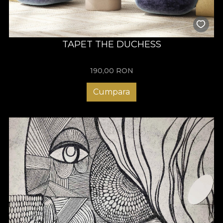
asemanatoare cimentului – ilustrand armonios asocierea celor
doua stiluri. Fundalul texturat se remarca prin micile detalii
realiste, prin neregularitate si crapaturi, insa nu acapareaza
motivul central. Stucatura, desi este conturata intr-un stil foarte
delicat, este pusa in valoare de contrastul dintre detaliile sale
TAPET THE DUCHESS
rotunjite, armonioase si fundalul cu aspect rigid.
190,00
RON
Cumpara