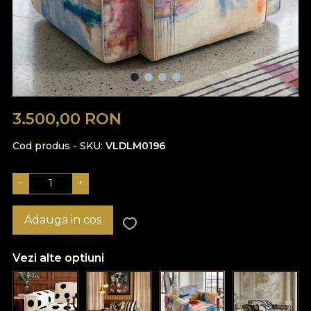
3.500,00
RON
Cod produs - SKU
VLDLM0196
−
+
Adauga in cos
Vezi alte optiuni