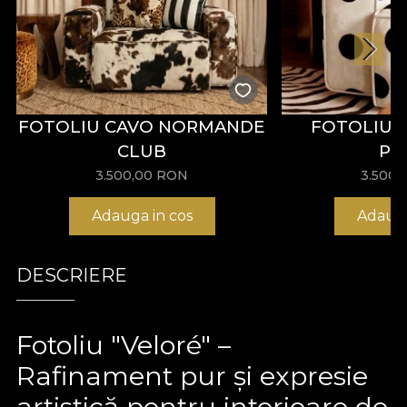
FOTOLIU CAVO NORMANDE
FOTOLIU 
CLUB
PO
3.500,00
RON
3.500,
Adauga in cos
Adauga
DESCRIERE
Fotoliu "Veloré" –
Rafinament pur și expresie
artistică pentru interioare de