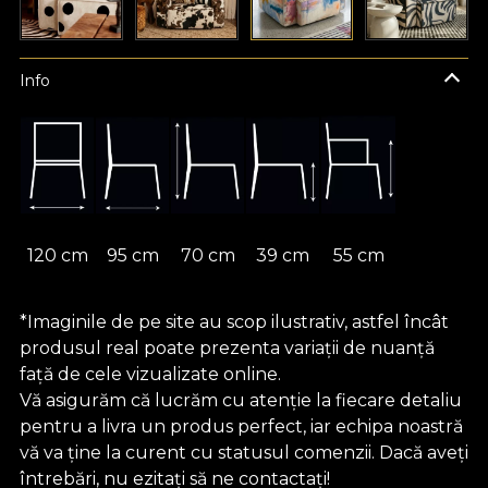
Info
120 cm
95 cm
70 cm
39 cm
55 cm
*Imaginile de pe site au scop ilustrativ, astfel încât
produsul real poate prezenta variații de nuanță
față de cele vizualizate online.
Vă asigurăm că lucrăm cu atenție la fiecare detaliu
pentru a livra un produs perfect, iar echipa noastră
vă va ține la curent cu statusul comenzii. Dacă aveți
întrebări, nu ezitați să ne contactați!