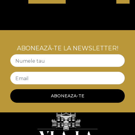
multitudine de scenarii de amenajare. Fie că este
așezat în centrul unui living luminos, aducând un
strop de culoare și personalitate, fie că transformă
un colț izolat într-un sanctuar dedicat lecturii și
relaxării, impactul său este imediat. Este
companionul perfect pentru o canapea minimalistă
ABONEAZĂ-TE LA NEWSLETTER!
sau o bibliotecă impunătoare. Alege "Veloré"
pentru a aduce în locuința ta acel echilibru rar
Numele tau
între
confort absolut și lux discret
, creând un
spațiu care îți reflectă pe deplin personalitatea și
gustul impecabil.
Email
ABONEAZA-TE