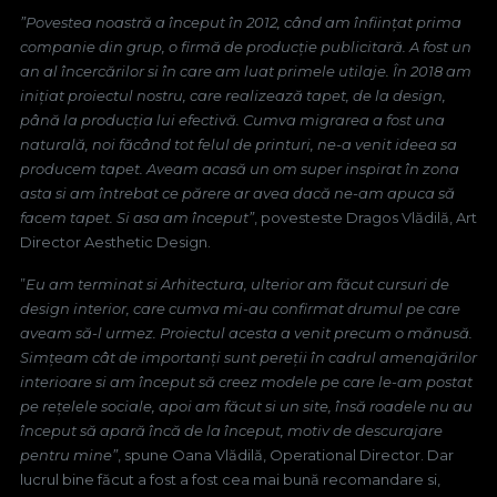
”Povestea noastră a început în 2012, când am înființat prima
companie din grup, o firmă de producție publicitară. A fost un
an al încercărilor si în care am luat primele utilaje. În 2018 am
inițiat proiectul nostru, care realizează tapet, de la design,
până la producția lui efectivă. Cumva migrarea a fost una
naturală, noi făcând tot felul de printuri, ne-a venit ideea sa
producem tapet. Aveam acasă un om super inspirat în zona
asta si am întrebat ce părere ar avea dacă ne-am apuca să
facem tapet. Si asa am început”
, povesteste Dragos Vlădilă, Art
Director Aesthetic Design.
”
Eu am terminat si Arhitectura, ulterior am făcut cursuri de
design interior, care cumva mi-au confirmat drumul pe care
aveam să-l urmez. Proiectul acesta a venit precum o mănusă.
Simțeam cât de importanți sunt pereții în cadrul amenajărilor
interioare si am început să creez modele pe care le-am postat
pe rețelele sociale, apoi am făcut si un site, însă roadele nu au
început să apară încă de la început, motiv de descurajare
pentru mine”
, spune Oana Vlădilă, Operational Director. Dar
lucrul bine făcut a fost a fost cea mai bună recomandare si,