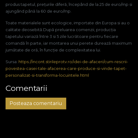
produs tapetul, prețurile diferă, începând de la 25 de euro/mp si
ajungând până la 60 de euro/mp.
Toate materialele sunt ecologice, importate din Europa si au o
calitate deosebită.După preluarea comenzii, producția
tapetului variază între 3 si 5 zile lucrătoare pentru fiecare
comandă în parte, iar montarea unui perete durează maximum
jumătate de oră, în funcție de complexitatea lui.
Sursa:
https://incont.stirileprotv.ro/idei-de-afaceri/cum-rescrii-
povestea-casei-tale-afacerea-care-produce-si-vinde-tapet-
personalizat-si-transforma-locuintele.html
Comentarii
Posteaza comentariu