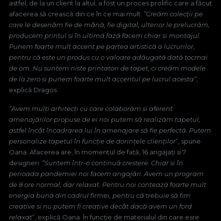
astfel, de la un client la altul, a fost un proces prolific care a făcut
afacerea să crească din ce în ce mai mult.
”Creăm colecții pe
care le desenăm fie de mână, fie digital, ulterior le prelucrăm,
producem printul si în ultimă fază facem chiar si montajul.
Punem foarte mult accent pe partea artistică a lucrurilor,
pentru că este un produs cu o valoare adăugată dată tocmai
de om. Nu suntem niste printatori de tapet, ci creăm modele
de la zero si punem foarte mult accentul pe lucrul acesta”
,
explică Dragos.
”Avem mulți arhitecți cu care colaborăm si aferent
amenajărilor propuse de ei noi putem să realizăm tapetul,
astfel încât încadrarea lui în amenajare să fie perfectă. Putem
personalize tapetul în funcție de dorințele clienților
”, spune
Oana. Afacerea are, în momentul de față, 16 angajați si 7
designeri.
”Suntem într-o continuă crestere. Chiar si în
perioada pandemiei noi facem angajări. Avem un program
de 8 ore normal, dar relaxat. Pentru noi contează foarte mult
energia bună din cadrul firmei, pentru că trebuie să fim
creative si nu putem fi creative decât dacă avem un ford
relaxat
”, explică Oana. În funcție de materialul din care esre