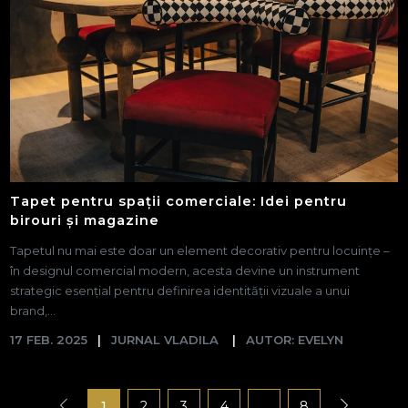
Tapet pentru spații comerciale: Idei pentru
birouri și magazine
Tapetul nu mai este doar un element decorativ pentru locuințe –
în designul comercial modern, acesta devine un instrument
strategic esențial pentru definirea identității vizuale a unui
brand,...
17 FEB. 2025
JURNAL VLADILA
AUTOR: EVELYN
1
2
3
4
...
8