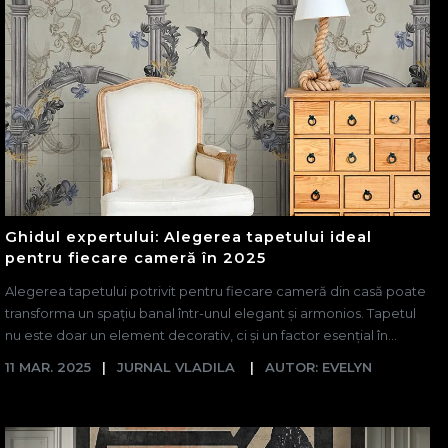
Ghidul expertului: Alegerea tapetului ideal
pentru fiecare cameră în 2025
Alegerea tapetului potrivit pentru fiecare cameră din casă poate
transforma un spațiu banal într-unul elegant și armonios. Tapetul
nu este doar un element decorativ, ci și un factor esențial în...
11 MAR. 2025
JURNAL VLADILA
AUTOR: EVELYN