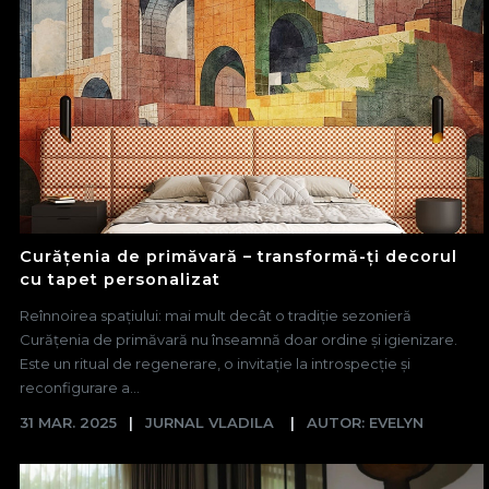
Curățenia de primăvară – transformă-ți decorul
cu tapet personalizat
Reînnoirea spațiului: mai mult decât o tradiție sezonieră
Curățenia de primăvară nu înseamnă doar ordine și igienizare.
Este un ritual de regenerare, o invitație la introspecție și
reconfigurare a...
31 MAR. 2025
JURNAL VLADILA
AUTOR: EVELYN