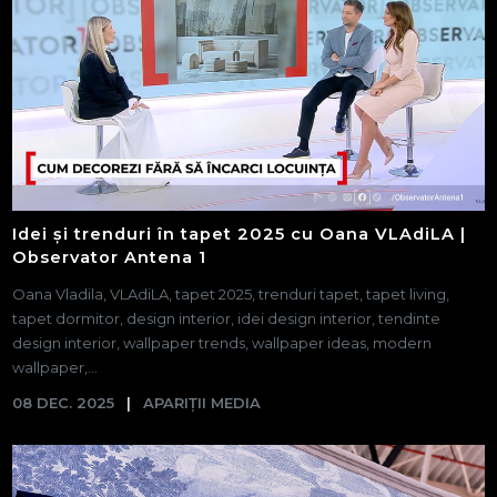
Idei și trenduri în tapet 2025 cu Oana VLAdiLA |
Observator Antena 1
Oana Vladila, VLAdiLA, tapet 2025, trenduri tapet, tapet living,
tapet dormitor, design interior, idei design interior, tendinte
design interior, wallpaper trends, wallpaper ideas, modern
wallpaper,...
08 DEC. 2025
APARIȚII MEDIA