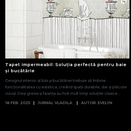
Tapet impermeabil: Soluția perfectă pentru baie
și bucătărie
Designul interior al băii și bucătăriei trebuie să îmbine
funcționalitatea cu estetica, creând spații durabile, dar și plăcute
vizual. Deși gresia și faianța au fost mult timp soluțiile clasice...
18 FEB. 2025
JURNAL VLADILA
AUTOR: EVELYN