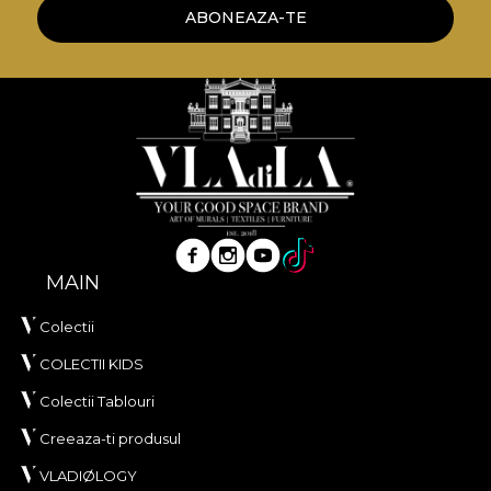
mod, te poti bucura de un proces de redecorare
ABONEAZA-TE
rapid, sigur si eficient, care se ridica la cele mai inalte
standarde de calitate.
MAIN
Colectii
COLECTII KIDS
Colectii Tablouri
Creeaza-ti produsul
VLADIØLOGY