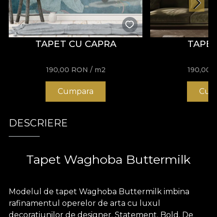
TAPET CU CAPRA
TAPE
190,00
RON
/ m2
190,00
Cumpara
Cum
DESCRIERE
Tapet Waghoba Buttermilk
Modelul de tapet Waghoba Buttermilk imbina
rafinamentul operelor de arta cu luxul
decoratiunilor de designer. Statement. Bold. De