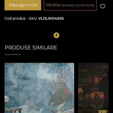
Adauga in cos
Mostra
(Smooth)
(10,00
RON
)
Cod produs - SKU
VLDLW0469S
PRODUSE SIMILARE