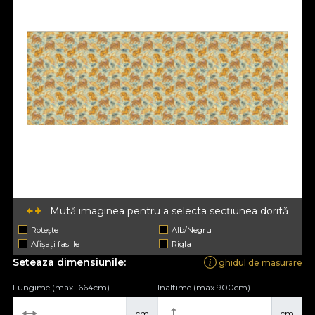
Mută imaginea pentru a selecta secțiunea dorită
Rotește
Alb/Negru
Afișați fasiile
Rigla
Seteaza dimensiunile:
ghidul de masurare
Lungime (max 1664cm)
Inaltime (max 900cm)
cm
cm