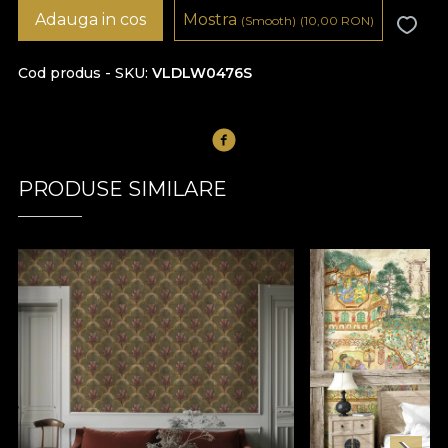
Adauga in cos
Mostra
(Smooth)
(10,00
RON
)
Cod produs - SKU
VLDLW0476S
PRODUSE SIMILARE