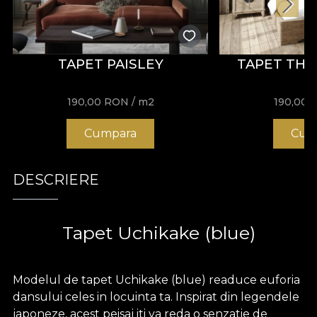
TAPET PAISLEY
TAPET THE
190,00
RON
/ m2
190,00
Cumpara
Cum
DESCRIERE
Tapet Uchikake (blue)
Modelul de tapet Uchikake (blue) readuce euforia
dansului celes in locuinta ta. Inspirat din legendele
japoneze, acest peisaj iti va reda o senzatie de