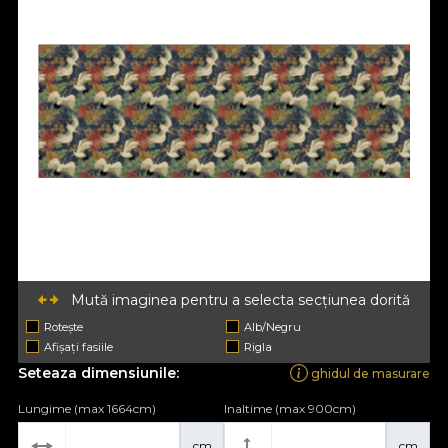
Mută imaginea pentru a selecta secțiunea dorită
Rotește
Alb/Negru
Afișați fasiile
Rigla
Seteaza dimensiunile:
ghidul de masurare
Lungime (max 1664cm)
Inaltime (max 900cm)
cm
cm