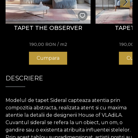
TAPET THE OBSERVER
TAPET 
190,00
RON
/ m2
190,00
Cumpara
Cum
DESCRIERE
Modelul de tapet Sideral capteaza atentia prin
compozitia abstracta, realizata atent si cu maxima
atentie la detalii de designerii House of VLAdiLA.
Cuvantul sideral se refera la un obiect, un om, o
gandire sau o existenta atribuita influentei stelelor.
Prin acest tablou supradimensionat, artistii nostri au