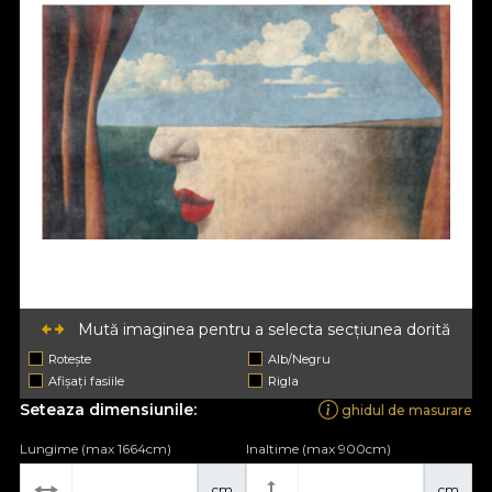
Mută imaginea pentru a selecta secțiunea dorită
Rotește
Alb/Negru
Afișați fasiile
Rigla
Seteaza dimensiunile:
ghidul de masurare
Lungime (max 1664cm)
Inaltime (max 900cm)
cm
cm