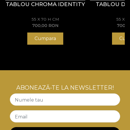
TABLOU CHROMA IDENTITY
TABLOU DU
55 X 70 H CM
55 X 
700,00
RON
700,
Cumpara
Cum
ABONEAZĂ-TE LA NEWSLETTER!
Numele tau
Email