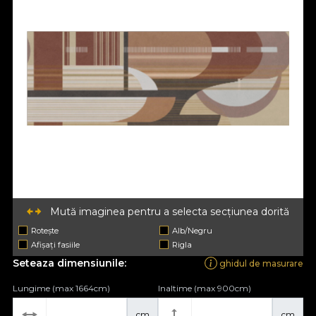
Mută imaginea pentru a selecta secțiunea dorită
Rotește
Alb/Negru
Afișați fasiile
Rigla
Seteaza dimensiunile:
ghidul de masurare
Lungime (max 1664cm)
Inaltime (max 900cm)
cm
cm