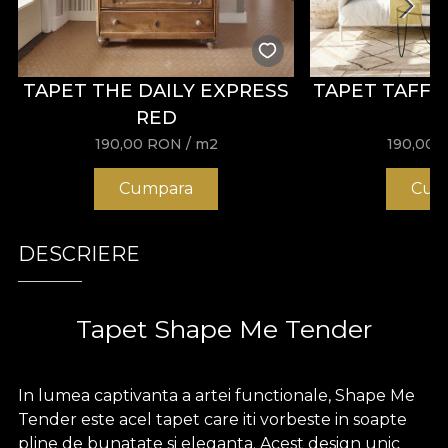
TAPET THE DAILY EXPRESS
TAPET TAFFY
RED
190,00
RON
/ m2
190,00
Cumpara
Cum
DESCRIERE
Tapet Shape Me Tender
In lumea captivanta a artei functionale, Shape Me
Tender este acel tapet care iti vorbeste in soapte
pline de bunatate si eleganta. Acest design unic