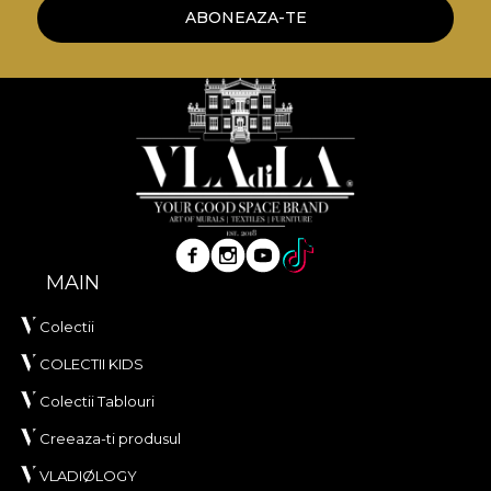
ABONEAZA-TE
*Din dragostea si respectul fata de natura, toate
tapetele noastre sunt confectionate din materiale
naturale, ecologice si biodegradabile.
**House of VLAdiLA recomanda utilizarea
adezivului propriu in aplicarea tapetului. In acest
mod, te poti bucura de un proces de redecorare
rapid, sigur si eficient, care se ridica la cele mai inalte
standarde de calitate.
MAIN
Colectii
COLECTII KIDS
Colectii Tablouri
Creeaza-ti produsul
VLADIØLOGY