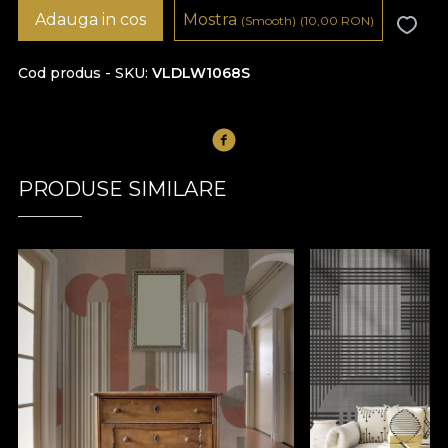
Adauga in cos
Mostra
(Smooth)
(10,00
RON
)
Cod produs - SKU
VLDLW1068S
PRODUSE SIMILARE