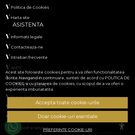
Politica de Cookies
Harta site
ASISTENTA
Informatii legale
Contacteaza-ne
Intrebari frecvente
ANPC
Acest site foloseste cookies pentru a va oferi functionalitatea
Solutionarea litigiilor
dorita. Navigand in continuare, sunteti de acord cu
POLITICA DE
COOKIES
si cu plasarea de cookies, cu scopul de a va oferi o
CONT CLIENT
experienta imbunatatita.
Istoric comenzi
Accepta toate cookie-urile
Produse favorite
Doar cookie-uri esentiale
Metode de plata
Transport si retururi
PREFERINTE COOKIE-URI