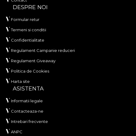
Contact
mod, te poti bucura de un proces de redecorare
DESPRE NOI
rapid, sigur si eficient, care se ridica la cele mai inalte
standarde de calitate.
Formular retur
Termeni si conditii
Confidentialitate
Regulament Campanie reduceri
Regulament Giveaway
Politica de Cookies
Harta site
ASISTENTA
Informatii legale
Contacteaza-ne
Intrebari frecvente
ANPC