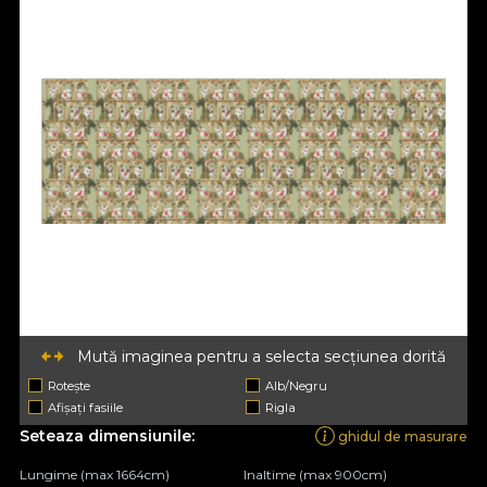
Mută imaginea pentru a selecta secțiunea dorită
Rotește
Alb/Negru
Afișați fasiile
Rigla
Seteaza dimensiunile:
ghidul de masurare
Lungime (max 1664cm)
Inaltime (max 900cm)