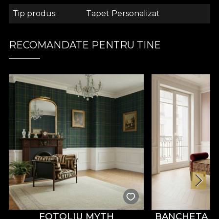
care aduce aminte de cea a inului bogat.
Tip produs
Tapet Personalizat
.
RECOMANDATE PENTRU TINE
.
.
Colectia Dor
Dor. Un cuvant cu o puternica incarcatura
emotionala. Un cuvant ce iti evoca in minte o
persoana, o clipa din copilarie, un loc aparte. Dorul
este un sentiment ce nu poate fi exprimat usor
prin cuvinte. Trebuie simtit pentru a putea fi
inteles. Este poate un amalgam de dorinta,
FOTOLIU MYTH
BANCHETA A