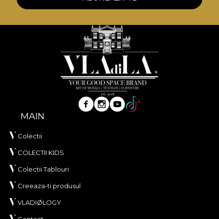
ating firul crud al ierbii, mangaiate, la randul lor, de
soare. Vara, in cerdacul bunicii, rasucind lana din fus
si cantand doine apuse. Poate gustul copt de
strugure ce plesneste intre buze. Sau mustul cel
tomnatic ce se toarna in cupe la un praznic
imbelsugat.
Romanul se intampla unde este natura, unde este
joc si voie buna.
MAIN
Colectii
*Din dragostea si respectul fata de natura, toate
COLECTII KIDS
tapetele noastre sunt confectionate din materiale
Colectii Tablouri
naturale, ecologice si biodegradabile.
Creeaza-ti produsul
**House of VLAdiLA recomanda utilizarea
VLADIØLOGY
adezivului propriu in aplicarea tapetului. In acest