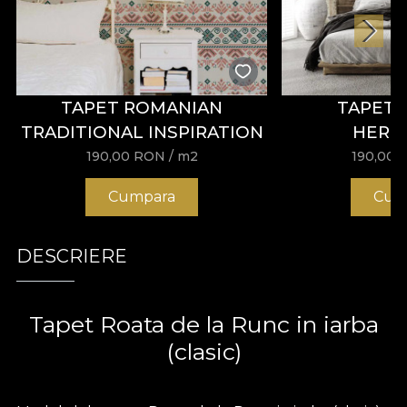
TAPET ROMANIAN
TAPET 
TRADITIONAL INSPIRATION
HERB
190,00
RON
/ m2
190,00
Cumpara
Cum
DESCRIERE
Tapet Roata de la Runc in iarba
(clasic)