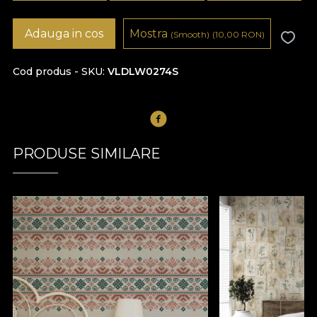
Adauga in cos
Mostra
(Smooth)
(10,00
RON
)
Cod produs - SKU
VLDLW0274S
PRODUSE SIMILARE