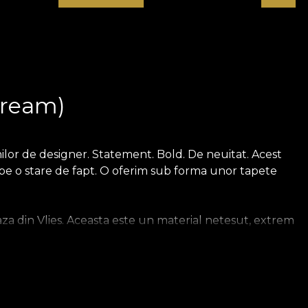
Cream)
lor de designer. Statement. Bold. De neuitat. Acest
a pe o stare de fapt. O oferim sub forma unor tapete
a din Vlies. Aceasta este un material netesut, extrem
pe care o aduci acasa. Tapetul Smooth este mat, neted si
n, un material pretios, care imbraca peretii cu o