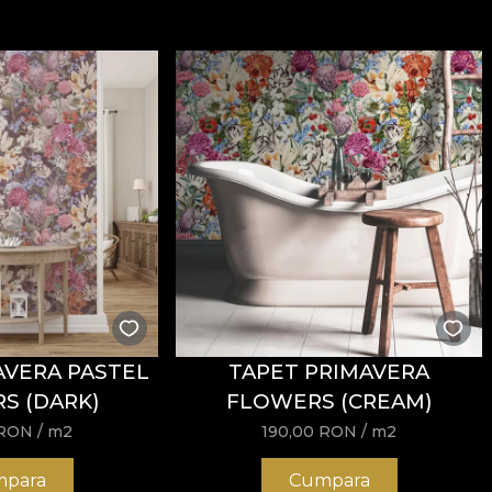
AVERA PASTEL
TAPET PRIMAVERA
S (DARK)
FLOWERS (CREAM)
RON
/ m2
190,00
RON
/ m2
para
Cumpara