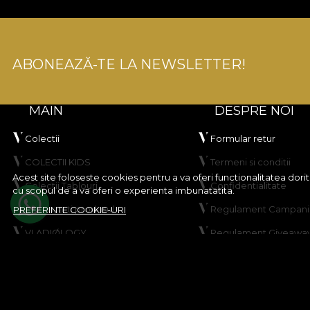
ABONEAZĂ-TE LA NEWSLETTER!
MAIN
DESPRE NOI
Colectii
Formular retur
COLECTII KIDS
Termeni si conditii
Acest site foloseste cookies pentru a va oferi functionalitatea dor
Colectii Tablouri
Confidentialitate
cu scopul de a va oferi o experienta imbunatatita.
Creeaza-ti produsul
Regulament Campanie
PREFERINTE COOKIE-URI
VLADIØLOGY
Regulament Giveawa
Contact
Politica de Cookies
Harta site
© House of VLAdiLA 2026