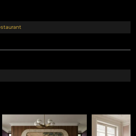
staurant
cuintei tale. Este o colectie unde verdele predomina. O
ra psihicului. Aceasta culoare influenteaza starile
a cu ele felurite intelesuri, substraturi metaforice ori
tmosfera armonioasa. Pietre, nori, arbori semeti, flori
tilitate, intelesurile lor fiind revelate doar celor