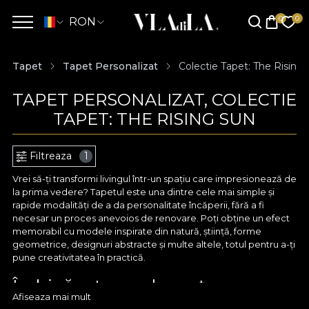
RON
Tapet
Tapet Personalizat
Colectie Tapet: The Rising
TAPET PERSONALIZAT, COLECTIE
TAPET: THE RISING SUN
Filtreaza
1
Vrei să-ți transformi livingul într-un spațiu care impresionează de
la prima vedere? Tapetul este una dintre cele mai simple și
rapide modalități de a da personalitate încăperii, fără a fi
necesar un proces anevoios de renovare. Poți obține un efect
memorabil cu modele inspirate din natură, știință, forme
geometrice, designuri abstracte și multe altele, totul pentru a-ți
pune creativitatea în practică.
Îmbină arta cu eleganța cu
Afiseaza mai mult
ajutorul tapetului personalizat