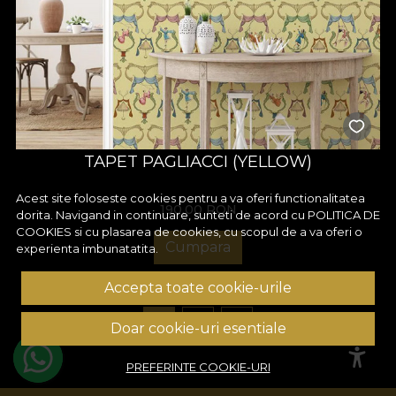
TAPET PAGLIACCI (YELLOW)
Acest site foloseste cookies pentru a va oferi functionalitatea
190,00
RON
dorita. Navigand in continuare, sunteti de acord cu
POLITICA DE
COOKIES
si cu plasarea de cookies, cu scopul de a va oferi o
Cumpara
experienta imbunatatita.
Accepta toate cookie-urile
1
2
3
Doar cookie-uri esentiale
PREFERINTE COOKIE-URI