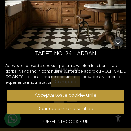
TAPET NO. 24 - ARRAN
Acest site foloseste cookies pentru a va oferi functionalitatea
190,00
RON
dorita. Navigand in continuare, sunteti de acord cu
POLITICA DE
COOKIES
si cu plasarea de cookies, cu scopul de a va oferi o
Cumpara
experienta imbunatatita.
Accepta toate cookie-urile
1
2
Doar cookie-uri esentiale
PREFERINTE COOKIE-URI