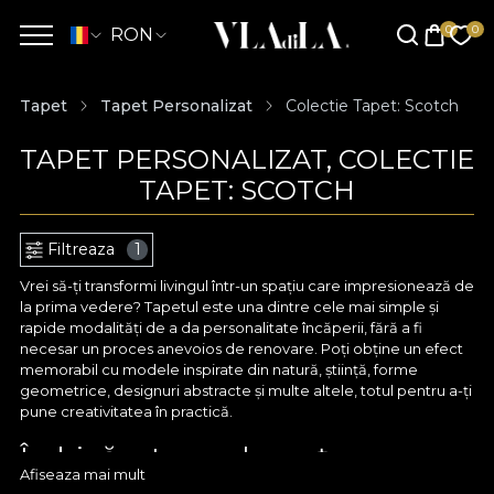
RON
Tapet
Tapet Personalizat
Colectie Tapet: Scotch
TAPET PERSONALIZAT, COLECTIE
TAPET: SCOTCH
Filtreaza
1
Vrei să-ți transformi livingul într-un spațiu care impresionează de
la prima vedere? Tapetul este una dintre cele mai simple și
rapide modalități de a da personalitate încăperii, fără a fi
necesar un proces anevoios de renovare. Poți obține un efect
memorabil cu modele inspirate din natură, știință, forme
geometrice, designuri abstracte și multe altele, totul pentru a-ți
pune creativitatea în practică.
Îmbină arta cu eleganța cu
Afiseaza mai mult
ajutorul tapetului personalizat