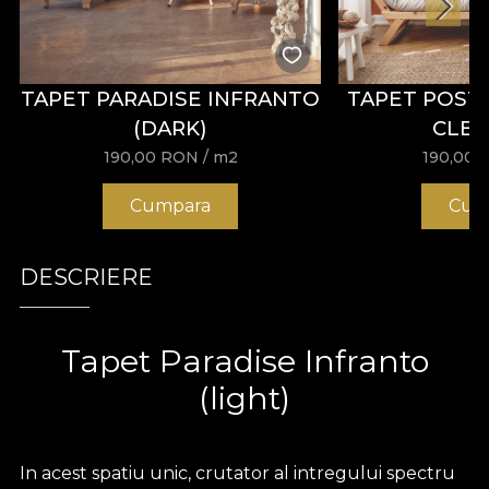
TAPET PARADISE INFRANTO
TAPET POST
(DARK)
CLEA
190,00
RON
/ m2
190,00
Cumpara
Cum
DESCRIERE
Tapet Paradise Infranto
(light)
In acest spatiu unic, crutator al intregului spectru