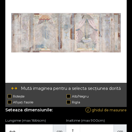
Mută imaginea pentru a selecta secțiunea dorită
Rotește
Alb/Negru
Afișați fasiile
Rigla
Seteaza dimensiunile:
ghidul de masurare
Lungime (max 1664cm)
Inaltime (max 900cm)
cm
cm