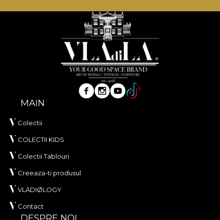
**House of VLAdiLA recomanda utilizarea
adezivului propriu in aplicarea tapetului. In acest
mod, te poti bucura de un proces de redecorare
rapid, sigur si eficient, care se ridica la cele mai inalte
standarde de calitate.
MAIN
Colectii
COLECTII KIDS
Colectii Tablouri
Creeaza-ti produsul
VLADIØLOGY
Contact
DESPRE NOI