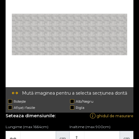
Mută imaginea pentru a selecta secțiunea dorită
Rotește
Alb/Negru
Afișați fasiile
Rigla
Seteaza dimensiunile:
ghidul de masurare
Lungime (max 1664cm)
Inaltime (max 900cm)
cm
cm