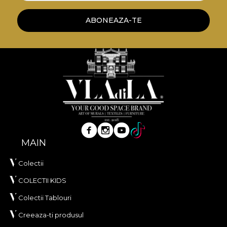
mod, te poti bucura de un proces de redecorare
rapid, sigur si eficient, care se ridica la cele mai inalte
ABONEAZA-TE
standarde de calitate.
MAIN
Colectii
COLECTII KIDS
Colectii Tablouri
Creeaza-ti produsul