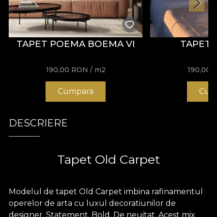
TAPET POEMA BOEMA VI
TAPET 
190,00
RON
/ m2
190,00
Cumpara
Cum
DESCRIERE
Tapet Old Carpet
Modelul de tapet Old Carpet imbina rafinamentul
operelor de arta cu luxul decoratiunilor de
designer. Statement. Bold. De neuitat. Acest mix