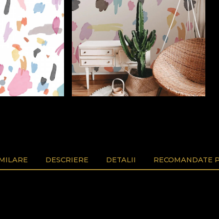
MILARE
DESCRIERE
DETALII
RECOMANDATE P