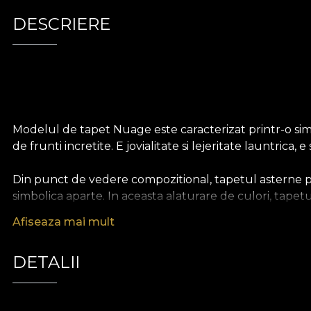
DESCRIERE
Modelul de tapet Nuage este caracterizat printr-o simpl
de frunti incretite. E jovialitate si lejeritate launtrica, e
Din punct de vedere compozitional, tapetul asterne p
simbolica aparte. In aceasta alaturare de culori, tapetu
Afiseaza mai mult
Datorita paletei cromatice relativ frugare, modelul de
Astfel, daca locuinta ta este decorata intr-un stil mi
DETALII
culoare, invaluind incaperea intr-o atmosfera eleganta 
Nuage este ideal pentru a fi utilizat ca
tapet
pentru ad