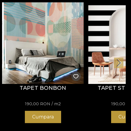
TAPET BONBON
TAPET STR
190,00
RON
/ m2
190,00
R
Cumpara
Cump