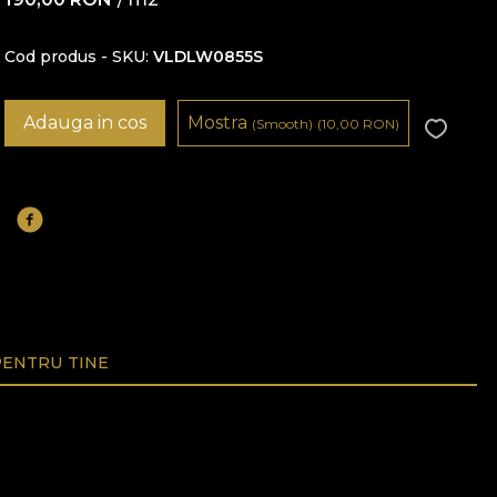
Cod produs - SKU
VLDLW0855S
Adauga in cos
Mostra
(Smooth)
(10,00
RON
)
ENTRU TINE