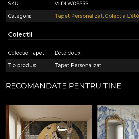
indeplini.
SKU
VLDLW0855S
Asemenea tuturor tapetelor noastre, modelul de tapet 
Categorii
Tapet Personalizat
,
Colectia L’ét
Iti punem la dispozitie trei texturi diferite, astfel inc
are o textura care creeaza iluzia unui tablou supradim
Colectii
cea a inului bogat.
Colectie Tapet
L’été doux
Tip produs
Tapet Personalizat
RECOMANDATE PENTRU TINE