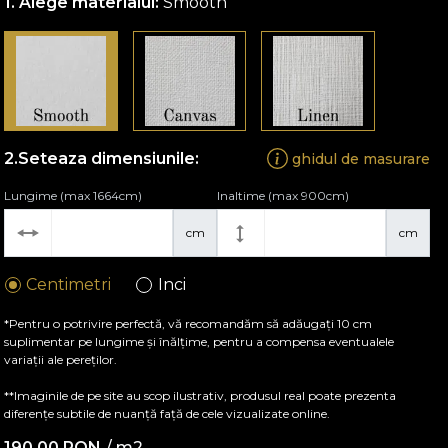
Alege materialul:
Smooth
Seteaza dimensiunile:
ghidul de masurare
Lungime (max 1664cm)
Inaltime (max 900cm)
cm
cm
Centimetri
Inci
*Pentru o potrivire perfectă, vă recomandăm să adăugați 10 cm
suplimentar pe lungime și înălțime, pentru a compensa eventualele
variații ale pereților.
**Imaginile de pe site au scop ilustrativ, produsul real poate prezenta
diferențe subtile de nuanță față de cele vizualizate online.
190,00
RON
/ m2