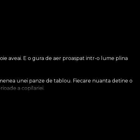
oie aveai. E o gura de aer proaspat intr-o lume plina
semenea unei panze de tablou. Fiecare nuanta detine o
ioade a copilariei.
centului tau, indiferent de stilul de amenajare.
. Elementele colorate creeaza contraste si accente de
ivers stilistic aparte, unde orice vis se poate