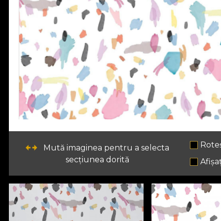
Rote
Mută imaginea pentru a selecta
secțiunea dorită
Afișaț