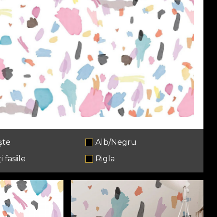
ște
Alb/Negru
i fasiile
Rigla