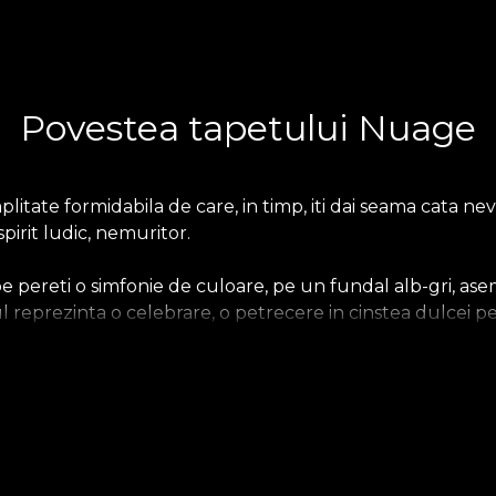
Povestea tapetului Nuage
itate formidabila de care, in timp, iti dai seama cata nev
 spirit ludic, nemuritor.
e pereti o simfonie de culoare, pe un fundal alb-gri, a
l reprezinta o celebrare, o petrecere in cinstea dulcei per
 tapet Nuage se potriveste in camera copilului sau adoles
nimalist, clasic sau modern, va complimenta camera aleasa
si plina de energie pozitiva.
olescenti sau copii, transformandu-le camerele intr-un un