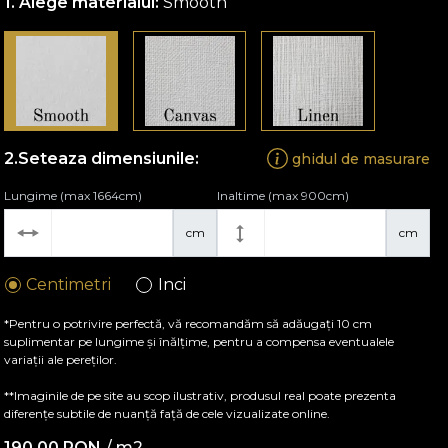
Alege materialul:
Smooth
Seteaza dimensiunile:
ghidul de masurare
Lungime (max 1664cm)
Inaltime (max 900cm)
cm
cm
Centimetri
Inci
*Pentru o potrivire perfectă, vă recomandăm să adăugați 10 cm
suplimentar pe lungime și înălțime, pentru a compensa eventualele
variații ale pereților.
**Imaginile de pe site au scop ilustrativ, produsul real poate prezenta
diferențe subtile de nuanță față de cele vizualizate online.
190,00
RON
/ m2