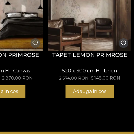
ON PRIMROSE
TAPET LEMON PRIMROSE
cm H - Canvas
520 x 300 cm H - Linen
2.870,00
RON
2.574,00
RON
5.148,00
RON
a in cos
Adauga in cos