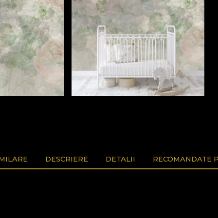
MILARE
DESCRIERE
DETALII
RECOMANDATE P