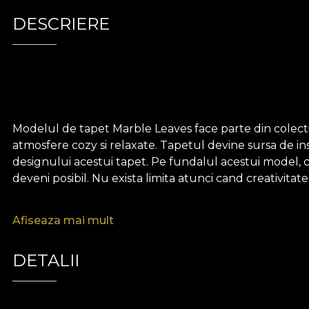
DESCRIERE
Modelul de tapet Marble Leaves face parte din colecti
atmosfere cozy si relaxate. Tapetul devine sursa de insp
designului acestui tapet. Pe fundalul acestui model, ce
deveni posibil. Nu exista limita atunci cand creativitate
Asemenea tuturor tapetelor noastre, modelul de tapet 
Afiseaza mai mult
durabil. Iti punem la dispozitie trei texturi diferite, as
Canvas are o textura care creeaza iluzia unui tablou s
DETALII
aminte de cea a inului bogat.