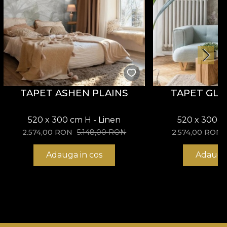
TAPET ASHEN PLAINS
TAPET GLY
520 x 300 cm H - Linen
520 x 300 c
2.574,00
RON
5.148,00
RON
2.574,00
RON
Adauga in cos
Adauga 