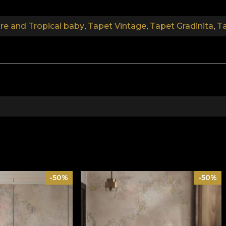
.
re and Tropical baby
,
Tapet Vintage
,
Tapet Gradinita
,
T
.
lectia Nature and Tropical B
unui design de poveste. Fiecare model asterne pe perete o 
i de frumusetile naturii. Desenata de designeri romani, a
aseasca pe un taram la imaginatiei nelimitate.
-50%
-50%
tele noastre sunt confectionate din materiale naturale, e
priu in aplicarea tapetului. In acest mod, te poti bucura