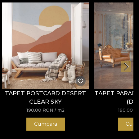
TAPET POSTCARD DESERT
TAPET PARADI
CLEAR SKY
(DA
190,00
RON
/ m2
190,00
R
Cumpara
Cump