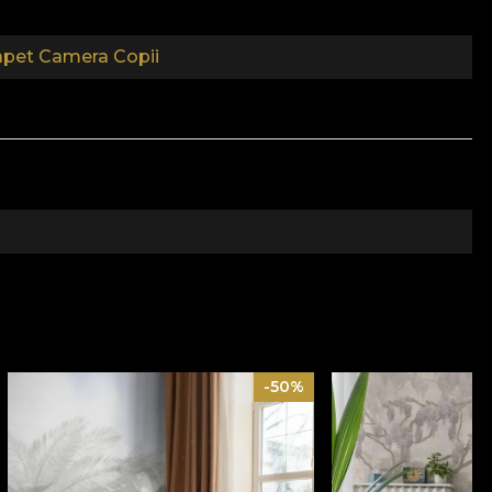
apet Camera Copii
aby
lume fantastica. Posibilitati nelimitate si curiozitati
ceasta ofera o gama variata de modele realizate cu
-50%
cologice si biodegradabile.
 de un proces de redecorare rapid, sigur si eficient,