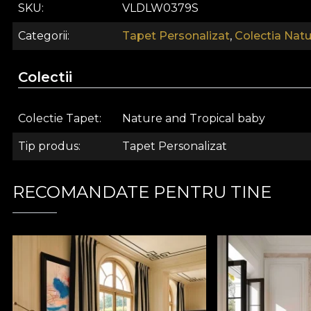
SKU
VLDLW0379S
Categorii
Tapet Personalizat
,
Colectia Natu
Colectii
Colectie Tapet
Nature and Tropical baby
Co
Tip produs
Tapet Personalizat
Colectia Nature and Tropical Baby iti ofera experienta 
RECOMANDATE PENTRU TINE
spectaculoase. Tot ce trebuie sa faci este sa te bucur
maxima atentie la detalii. Totul pentru ca cel mic sa p
*Din dragostea si respectul fata de natura, toate tape
**House of VLAdiLA recomanda utilizarea adezivului pro
care se ridica la cele mai inalte standarde de calitate.