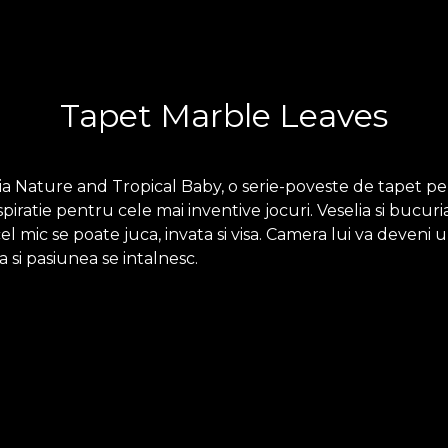
Tapet Marble Leaves
a Nature and Tropical Baby, o serie-poveste de tapet pen
iratie pentru cele mai inventive jocuri. Veselia si bucuria
l mic se poate juca, invata si visa. Camera lui va deveni u
a si pasiunea se intalnesc.
Marble Leaves este produs pe o baza din Vlies. Aceasta 
tfel incat tu sa iti poti alege senzatia pe care o aduci aca
upradimensionat. In final, tapetul Linen, un material pret
.