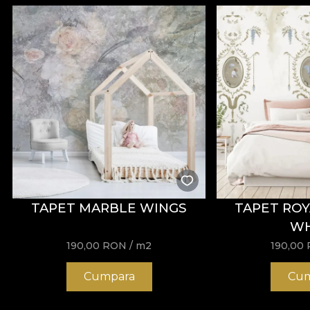
TAPET MARBLE WINGS
TAPET ROY
WH
190,00
RON
/ m2
190,00
Cumpara
Cum