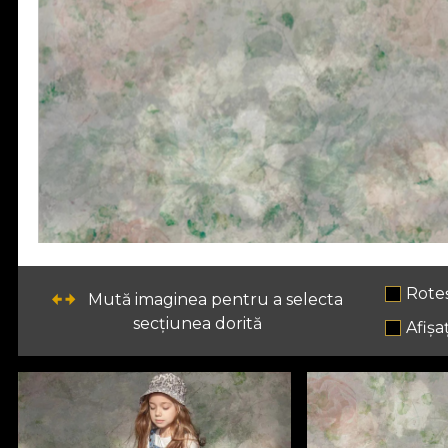
Rote
Mută imaginea pentru a selecta
secțiunea dorită
Afișaț