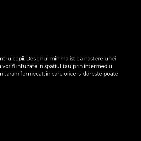
tru copii. Designul minimalist da nastere unei
 vor fi infuzate in spatiul tau prin intermediul
n taram fermecat, in care orice isi doreste poate
este un material netesut, extrem de rezistent si de
sa. Tapetul Smooth este mat, neted si fin la atingere. Cel
ios, care imbraca peretii cu o textura care aduce