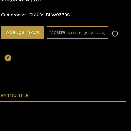
Cod produs - SKU
VLDLW0379S
Adauga in cos
Mostra
(Smooth)
(10,00
RON
)
ENTRU TINE