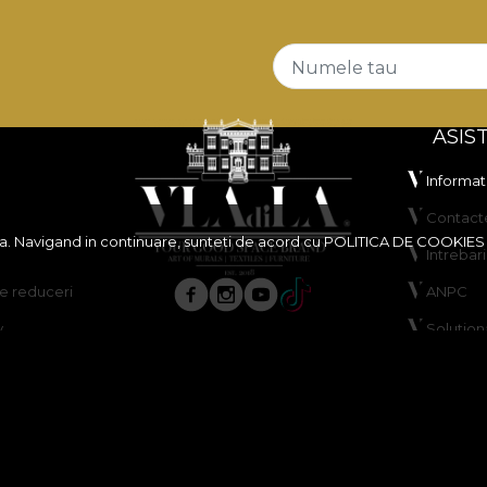
Numele tau
ASIS
Informati
Contact
ita. Navigand in continuare, sunteti de acord cu
POLITICA DE COOKIES
Intrebar
 reduceri
ANPC
y
Solutiona