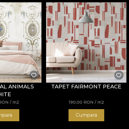
AL ANIMALS
TAPET FAIRMONT PEACE
ITE
RON
/ m2
190,00
RON
/ m2
para
Cumpara