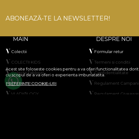
ABONEAZĂ-TE LA NEWSLETTER!
MAIN
DESPRE NOI
Colectii
Formular retur
COLECTII KIDS
Termeni si conditii
Acest site foloseste cookies pentru a va oferi functionalitatea dor
Colectii Tablouri
Confidentialitate
cu scopul de a va oferi o experienta imbunatatita.
Creeaza-ti produsul
Regulament Campanie
PREFERINTE COOKIE-URI
VLADIØLOGY
Regulament Giveawa
Contact
Politica de Cookies
Harta site
© House of VLAdiLA 2026