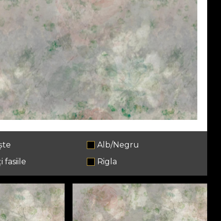
ște
Alb/Negru
i fasiile
Rigla