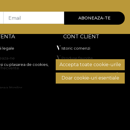
Email
ABONEAZA-TE
TENTA
CONT CLIENT
i legale
Istoric comenzi
eaza-ne
Produse favorite
Accepta toate cookie-urile
si cu plasarea de cookies,
i frecvente
Metode de plata
Doar cookie-uri esentiale
Transport si retururi
rea litigiilor