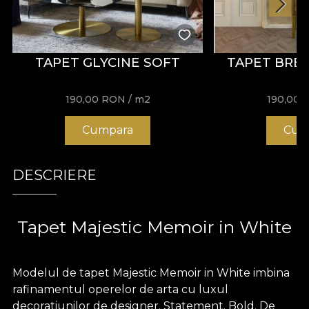
TAPET GLYCINE SOFT
TAPET BRE
190,00
RON
/ m2
190,00
Cumpara
Cum
DESCRIERE
Tapet Majestic Memoir in White
Modelul de tapet Majestic Memoir in White imbina
rafinamentul operelor de arta cu luxul
decoratiunilor de designer. Statement. Bold. De