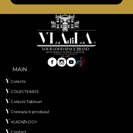
**House of VLAdiLA recomanda utilizarea
adezivului propriu in aplicarea tapetului. In acest
mod, te poti bucura de un proces de redecorare
rapid, sigur si eficient, care se ridica la cele mai inalte
standarde de calitate.
MAIN
Colectii
COLECTII KIDS
Colectii Tablouri
Creeaza-ti produsul
VLADIØLOGY
Contact