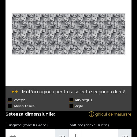
Mută imaginea pentru a selecta secțiunea dorită
Rotește
Alb/Negru
Afișați fasiile
Rigla
Seteaza dimensiunile:
ghidul de masurare
Lungime (max 1664cm)
Inaltime (max 900cm)
cm
cm