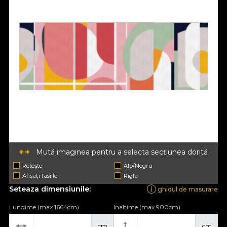
Mută imaginea pentru a selecta secțiunea dorită
Rotește
Alb/Negru
Afișați fasiile
Rigla
Seteaza dimensiunile:
ghidul de masurare
Lungime (max 1664cm)
Inaltime (max 900cm)
cm
cm