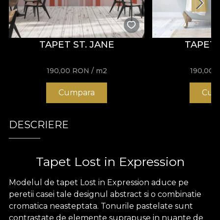
TAPET ST. JANE
TAPET
190,00
RON
/ m2
190,00
Cumpara
Cum
DESCRIERE
Tapet
Lost in Expression
Modelul de tapet Lost in Expression aduce pe
peretii casei tale designul abstract si o combinatie
cromatica neasteptata. Tonurile pastelate sunt
contrastate de elemente suprapuse in nuante de