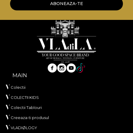
ABONEAZA-TE
**House of VLAdiLA recomanda utilizarea
adezivului propriu in aplicarea tapetului. In acest
mod, te poti bucura de un proces de redecorare
rapid, sigur si eficient, care se ridica la cele mai inalte
standarde de calitate.
MAIN
Colectii
COLECTII KIDS
Colectii Tablouri
Creeaza-ti produsul
VLADIØLOGY