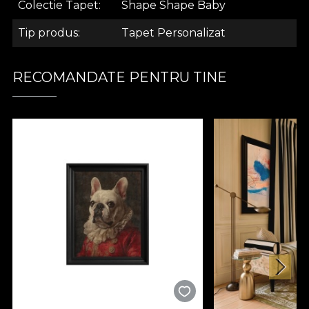
Colectie Tapet
Shape Shape Baby
care aduce aminte de cea a inului bogat.
Tip produs
Tapet Personalizat
.
.
RECOMANDATE PENTRU TINE
.
Colectia Shape, Shape Baby
Inchide ochii si paseste intr-un univers fascinant,
unde colectia Shape, shape baby devine puntea
catre o estetica abstracta si geometrica de neuitat.
Fiecare spatiu decorat cu modelele noastre aduce
mai aproape de tine un stil de viata idilic. O
lejeritate a sinelui, o atmosfera a luxului
contemporan, ilustrat magistral de designerii House
of VLAdiLA.