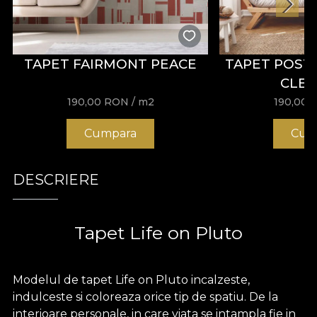
TAPET FAIRMONT PEACE
TAPET POST
CLEA
190,00
RON
/ m2
190,00
Cumpara
Cum
DESCRIERE
Tapet
Life on Pluto
Modelul de tapet Life on Pluto incalzeste,
indulceste si coloreaza orice tip de spatiu. De la
interioare personale, in care viata se intampla fie in