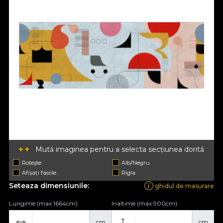
Mută imaginea pentru a selecta secțiunea dorită
Rotește
Alb/Negru
Afișați fasiile
Rigla
Seteaza dimensiunile:
ghidul de masurare
Lungime (max 1664cm)
Inaltime (max 900cm)
cm
cm