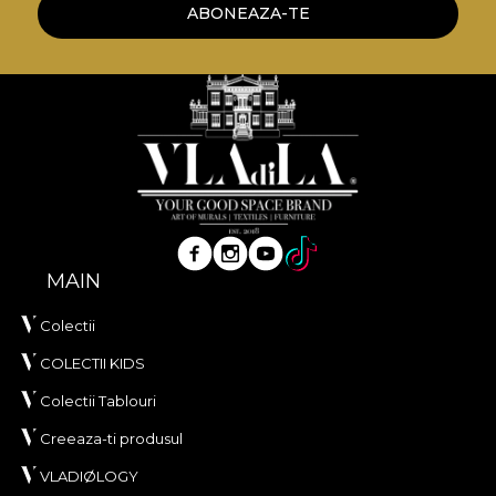
naturale, ecologice si biodegradabile.
ABONEAZA-TE
**House of VLAdiLA recomanda utilizarea
adezivului propriu in aplicarea tapetului. In acest
mod, te poti bucura de un proces de redecorare
rapid, sigur si eficient, care se ridica la cele mai inalte
standarde de calitate.
MAIN
Colectii
COLECTII KIDS
Colectii Tablouri
Creeaza-ti produsul
VLADIØLOGY