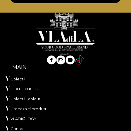
adezivului propriu in aplicarea tapetului. In acest
mod, te poti bucura de un proces de redecorare
rapid, sigur si eficient, care se ridica la cele mai inalte
standarde de calitate.
MAIN
Colectii
COLECTII KIDS
Colectii Tablouri
Creeaza-ti produsul
VLADIØLOGY
Contact