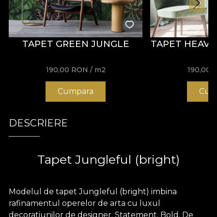
TAPET GREEN JUNGLE
TAPET HEAVE
190,00
RON
/ m2
190,00
Cumpara
Cum
DESCRIERE
Tapet Jungleful (bright)
Modelul de tapet Jungleful (bright) imbina
rafinamentul operelor de arta cu luxul
decoratiunilor de designer. Statement. Bold. De