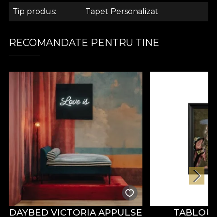
Tip produs
Tapet Personalizat
.
RECOMANDATE PENTRU TINE
.
Colectia Tropical Vibe
Colectia de tapet Tropical Vibe se adreseaza
tuturor iubitorilor de natura. Dar in special
iubitorilor de natura exotica. Prin aceasta reusesti
sa te desprinzi de obisnuit si sa primesti o mostra
dintr-un taram indepartat. Tapetul produs in casa
noastra personifica un loc mereu scaldat in raze de
soare, mangaiat de briza marii si insufletit de
animale intrigante.
DAYBED VICTORIA APPULSE
TABLOU 