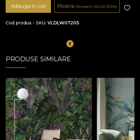
Adauga in cos
Mostra
(Smooth)
(10,00
RON
)
Cod produs - SKU
VLDLW0720S
PRODUSE SIMILARE