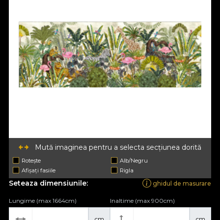
Mută imaginea pentru a selecta secțiunea dorită
Rotește
Alb/Negru
Afișați fasiile
Rigla
Seteaza dimensiunile:
ghidul de masurare
Lungime (max 1664cm)
Inaltime (max 900cm)
cm
cm