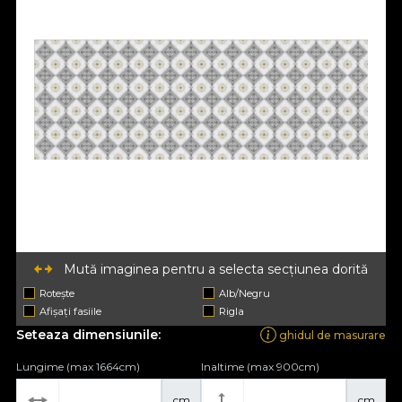
Mută imaginea pentru a selecta secțiunea dorită
Rotește
Alb/Negru
Afișați fasiile
Rigla
Seteaza dimensiunile:
ghidul de masurare
Lungime (max 1664cm)
Inaltime (max 900cm)
cm
cm