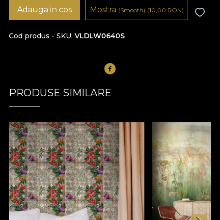
Adauga in cos
Mostra
(Smooth)
(10,00
RON
)
Cod produs - SKU
VLDLW0640S
PRODUSE SIMILARE