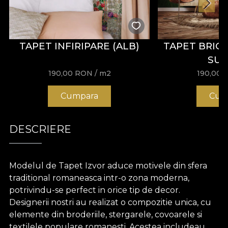
TAPET INFIRIPARE (ALB)
TAPET BRIG
SU
190,00
RON
/ m2
190,00
Cumpara
Cum
DESCRIERE
Modelul de Tapet Izvor aduce motivele din
sfera
traditional
romaneasca
intr
-o
zona
moderna
,
potrivindu-se perfect
in
orice
tip
de decor.
Designerii
nostri
au realizat o
compozitie
unica
, cu
elemente din broderiile,
stergarele
, covoarele
si
textilele populare
romanesti
. Acestea includeau