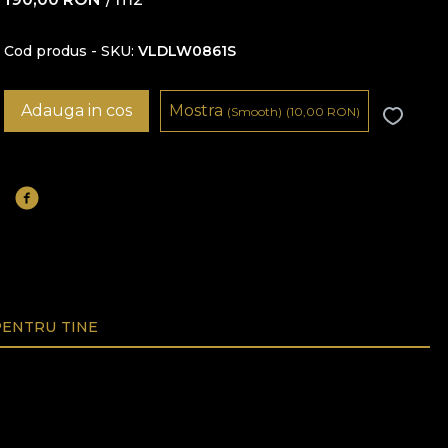
Cod produs - SKU
VLDLW0861S
Adauga in cos
Mostra
(Smooth)
(10,00
RON
)
ENTRU TINE