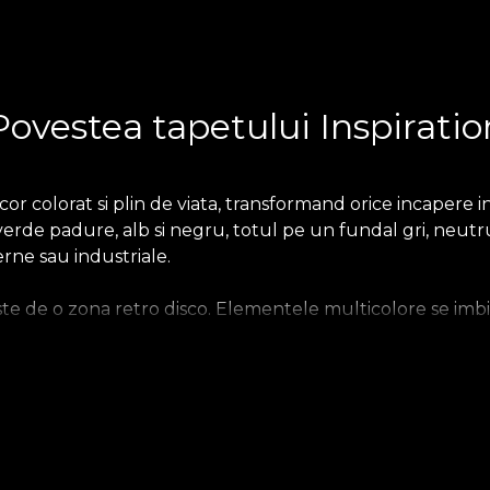
Povestea tapetului Inspiratio
 colorat si plin de viata, transformand orice incapere int
de padure, alb si negru, totul pe un fundal gri, neutru. A
erne sau industriale.
ste de o zona retro disco. Elementele multicolore se imbi
perii un efect spectaculos. Intregul tapet transcrie grafic 
urg prin tine si devin o extensie a ta. Cand mana se misca i
Inspiration este produs pe o baza din Vlies. Aceasta est
tfel incat tu sa iti poti alege senzatia pe care o aduci aca