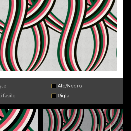
ște
Alb/Negru
i fasiile
Rigla