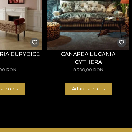
ul primei iubiri, sau intepatura primiei inimi frante. Sau 
, poti sa surprinzi in zambet sau intr-o privire fugara, es
tele noastre sunt confectionate din materiale naturale, e
priu in aplicarea tapetului. In acest mod, te poti bucura
RIA EURYDICE
CANAPEA LUCANIA
CYTHERA
,00
RON
8.500,00
RON
a in cos
Adauga in cos