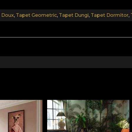
upradimensionat. In final, tapetul Linen, un material pret
.
é Doux
,
Tapet Geometric
,
Tapet Dungi
,
Tapet Dormitor
,
.
.
Colectia L'été Doux
e si emotii care caracterizeaza aceasta perioada. Noua ge
perioada verii. Poate datorita vacantei sau a posibilitatii 
iunile lor si pentru ce ii face fericiti si ii relaxeaza. 