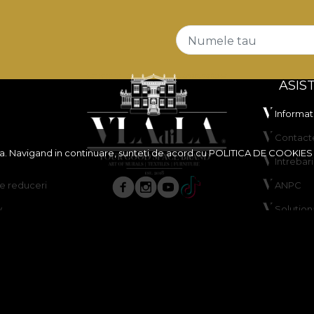
Numele tau
ASIS
Informati
Contact
ita. Navigand in continuare, sunteti de acord cu
POLITICA DE COOKIES
Intrebar
 reduceri
ANPC
y
Solutiona