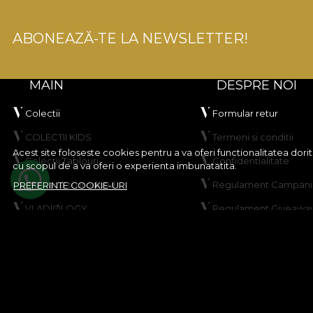
ABONEAZĂ-TE LA NEWSLETTER!
MAIN
DESPRE NOI
Colectii
Formular retur
COLECTII KIDS
Termeni si conditii
Acest site foloseste cookies pentru a va oferi functionalitatea dor
Colectii Tablouri
Confidentialitate
cu scopul de a va oferi o experienta imbunatatita.
Creeaza-ti produsul
Regulament Campanie
PREFERINTE COOKIE-URI
VLADIØLOGY
Regulament Giveawa
Contact
Politica de Cookies
Harta site
© House of VLAdiLA 2026