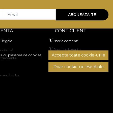
Email
ABONEAZA-TE
TENTA
CONT CLIENT
i legale
Istoric comenzi
eaza-ne
Produse favorite
Accepta toate cookie-urile
si cu plasarea de cookies,
i frecvente
Metode de plata
Doar cookie-uri esentiale
Transport si retururi
rea litigiilor