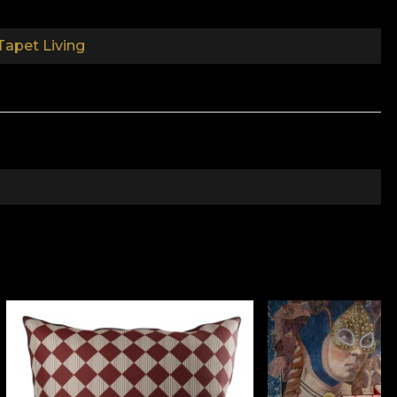
ios, care imbraca peretii cu o textura care aduce
Tapet Living
neratie abordeaza viata in feluri diferite, insa ce au
de a calatori.
Poate pentru ca sunt dornici de conexiune, de conversatii