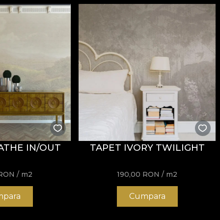
ATHE IN/OUT
TAPET IVORY TWILIGHT
RON
/ m2
190,00
RON
/ m2
para
Cumpara