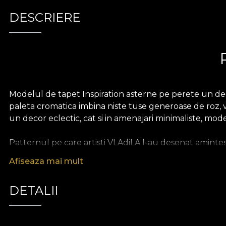
DESCRIERE
Modelul de tapet Inspiration asterne pe perete un decor
paleta cromatica imbina niste tuse generoase de roz, ver
un decor eclectic, cat si in amenajari minimaliste, mod
Patternul pe care artisti VLAdiLA l-au desenat aminte
se si indepartandu-se progresiv. Acest lucru confera inca
Afiseaza mai mult
esti conectat la inspiratie. Cand ideile vin de la sine, c
surprins in modelul de Tapet Inspiration.
DETALII
Asemenea tuturor tapetelor noastre, modelul de tapet 
durabil. Iti punem la dispozitie trei texturi diferite, as