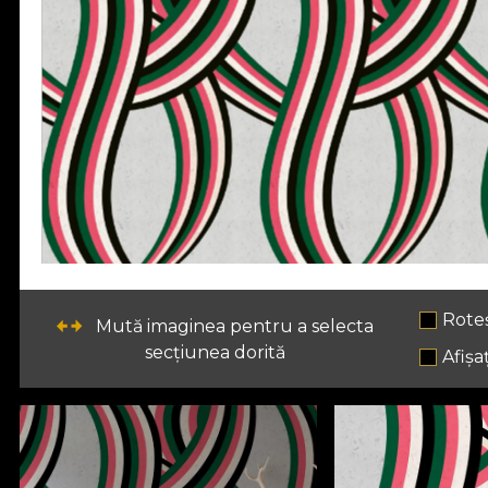
Rote
Mută imaginea pentru a selecta
secțiunea dorită
Afișaț