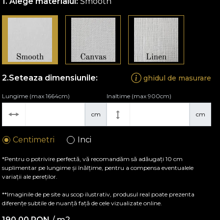
Alege materialul:
Smooth
Seteaza dimensiunile:
ghidul de masurare
Lungime (max 1664cm)
Inaltime (max 900cm)
cm
cm
Centimetri
Inci
*Pentru o potrivire perfectă, vă recomandăm să adăugați 10 cm
suplimentar pe lungime și înălțime, pentru a compensa eventualele
variații ale pereților.
**Imaginile de pe site au scop ilustrativ, produsul real poate prezenta
diferențe subtile de nuanță față de cele vizualizate online.
190,00
RON
/ m2