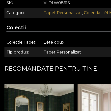
Canvas are o textura care creeaza iluzia unui tablou s
SKU
VLDLW0861S
aminte de cea a inului bogat.
Categorii
Tapet Personalizat
,
Colectia L’ét
Colectii
Colectie Tapet
L’été doux
Tip produs
Tapet Personalizat
RECOMANDATE PENTRU TINE
L'été Doux este o celebrare a mixului unic de sentiment
in comun este bucuria si entuziasmul pe care le simt pe 
Poate pentru ca vara inseamna timp pentru ei, pentru pas