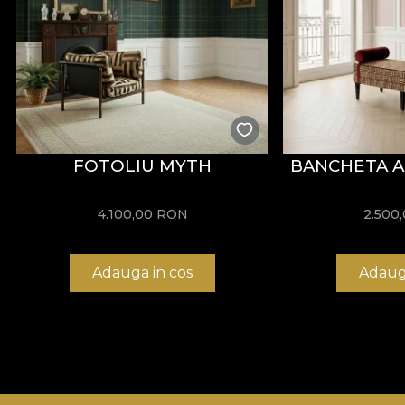
interminabile si de prietenie. Poate pentru ca simt fior
acestor noi inceputuri si noi senzatii pentru care le au
*Din dragostea si respectul fata de natura, toate tape
**House of VLAdiLA recomanda utilizarea adezivului pro
care se ridica la cele mai inalte standarde de calitate.
FOTOLIU MYTH
BANCHETA A
4.100,00
RON
2.500
Adauga in cos
Adaug