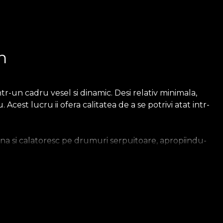
n
r-un cadru vesel si dinamic. Desi relativ minimala,
cest lucru ii ofera calitatea de a se potrivi atat intr-
na si calatoresc pe drumuri serpuitoare, apropiindu-
definitia distractiei, a iubirii de a crea, atunci cand
ntuitiv si hartia prinde viata. Acel moment a fost
e un material netesut, extrem de rezistent si de
sa. Tapetul Smooth este mat, neted si fin la atingere. Cel