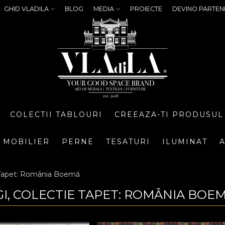
GHID VLADILA
BLOG
MEDIA
PROIECTE
DEVINO PARTEN
COLECTII TABLOURI
CREEAZA-TI PRODUSUL
MOBILIER
PERNE
TESATURI
ILUMINAT
A
 Tapet: România Boemă
I, COLECTIE TAPET: ROMÂNIA BOE