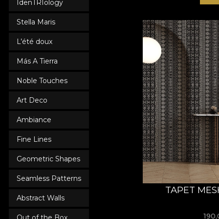
IdenTRIology
Stella Maris
L’été doux
Más A Tierra
Noble Touches
Art Deco
Ambiance
Fine Lines
Geometric Shapes
Seamless Patterns
TAPET MESH
Abstract Walls
190
Out of the Box