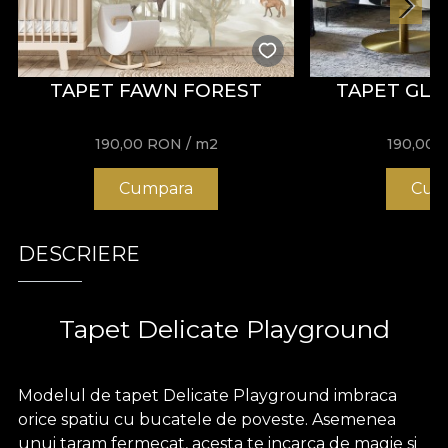
TAPET FAWN FOREST
TAPET GLY
190,00
RON
/ m2
190,00
Cumpara
Cum
DESCRIERE
Tapet Delicate Playground
Modelul de tapet Delicate Playground imbraca
orice spatiu cu bucatele de poveste. Asemenea
unui taram fermecat, acesta te incarca de magie si