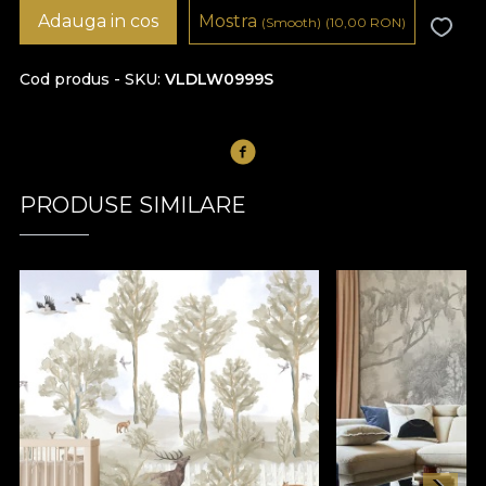
Adauga in cos
Mostra
(Smooth)
(10,00
RON
)
Cod produs - SKU
VLDLW0999S
PRODUSE SIMILARE