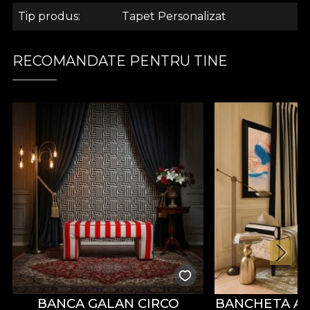
care aduce aminte de cea a inului bogat.
Tip produs
Tapet Personalizat
.
.
RECOMANDATE PENTRU TINE
.
Colectia Adinish X VLAdiLA
Colectia de tapet Adinish X VLAdiLA este despre
magia designului delicat. Realizat cu dragoste si
pasiune, pentru cei mai fericiti copii. Paleta
cromatica subtila, in tonuri neutre, ofera un
sentiment de liniste si de confort. Am desenat
aceasta colectie cu gandul la o camera in care
veselia si curiozitatea domnesc. Asemenea unei
carti de povesti, colectia Adinish X VLAdiLA
stimuleaza imaginatia celor mici. Cu ajutorul
BANCA GALAN CIRCO
BANCHETA A