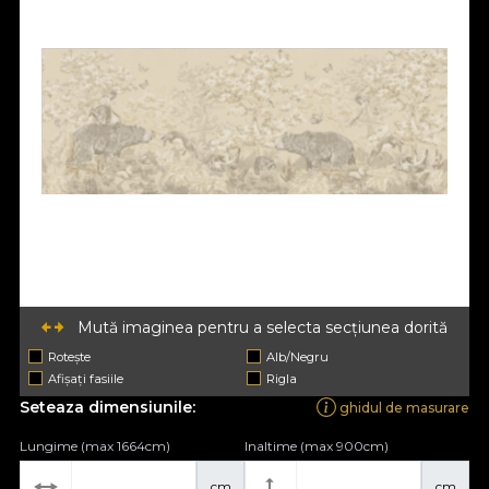
Mută imaginea pentru a selecta secțiunea dorită
Rotește
Alb/Negru
Afișați fasiile
Rigla
Seteaza dimensiunile:
ghidul de masurare
Lungime (max 1664cm)
Inaltime (max 900cm)
cm
cm