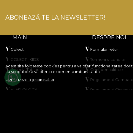
ABONEAZĂ-TE LA NEWSLETTER!
MAIN
DESPRE NOI
Colectii
Formular retur
COLECTII KIDS
Termeni si conditii
Acest site foloseste cookies pentru a va oferi functionalitatea dor
Colectii Tablouri
Confidentialitate
cu scopul de a va oferi o experienta imbunatatita.
Creeaza-ti produsul
Regulament Campanie
PREFERINTE COOKIE-URI
VLADIØLOGY
Regulament Giveawa
Contact
Politica de Cookies
Harta site
© House of VLAdiLA 2026