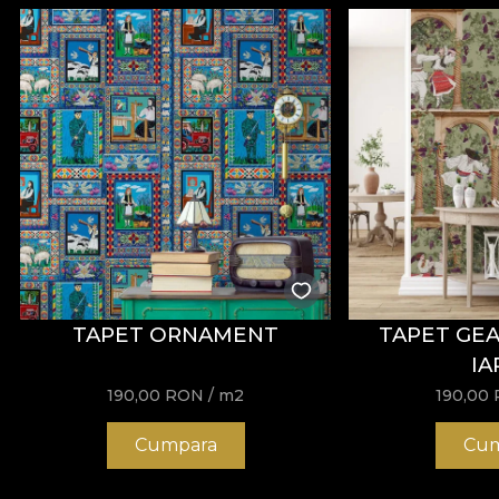
TAPET ORNAMENT
TAPET GE
IA
190,00
RON
/ m2
190,00
Cumpara
Cum