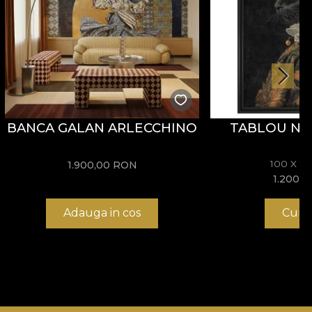
BANCA GALAN ARLECCHINO
TABLOU NO
100 X 1
1.900,00
RON
1.200,
Adauga in cos
Cump