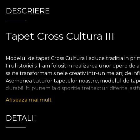
DESCRIERE
Tapet Cross Cultura III
Modelul de tapet Cross Cultura I aduce traditia in prim
firul istoriei si l-am folosit in realizarea unor oper
sa ne transformam sinele creativ intr-un melanj de infl
Asemenea tuturor tapetelor noastre, modelul de tapet 
durabil. Iti punem la dispozitie trei texturi diferite, as
Canvas are o textura care creeaza iluzia unui tablou s
Afiseaza mai mult
aminte de cea a inului bogat.
Colectia Romania Boema
DETALII
In realizarea acestei colectii, ne-am aventurat intr-o ca