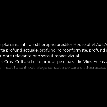
 plan, insa intr-un stil propriu artistilor House of VLAd
e de arta profund actuale, profund nonconformiste, profund
uente relevante prin sens si impact vizual.
Cross Cultura I este produs pe o baza din Vlies. Aceasta
tfel incat tu sa iti poti alege senzatia pe care o aduci aca
upradimensionat. In final, tapetul Linen, un material pret
latorie pe aripile istoriei, unde patrimoniul nostru cultura