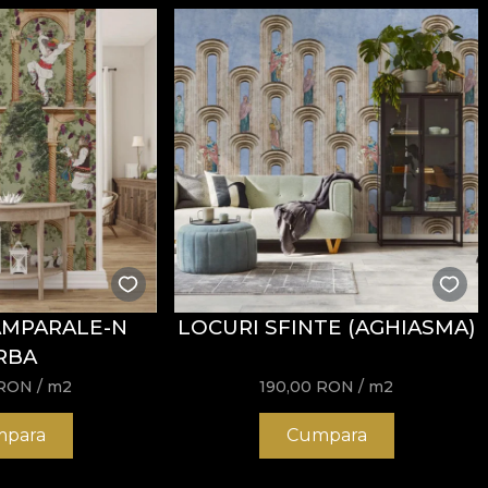
AMPARALE-N
LOCURI SFINTE (AGHIASMA)
RBA
RON
/ m2
190,00
RON
/ m2
para
Cumpara