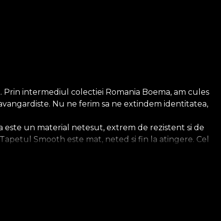
iLA. Prin intermediul colectiei Romania Boema, am cules
 avangardiste. Nu ne ferim sa ne extindem identitatea,
 este un material netesut, extrem de rezistent si de
sa. Tapetul Smooth este mat, neted si fin la atingere. Cel
ios, care imbraca peretii cu o textura care aduce
l se infatiseaza intr-o lumina avangardista. Aici,