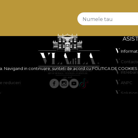
Numele tau
ASIS
Informati
Contact
ita. Navigand in continuare, sunteti de acord cu
POLITICA DE COOKIES
Intrebar
 reduceri
ANPC
y
Solutiona