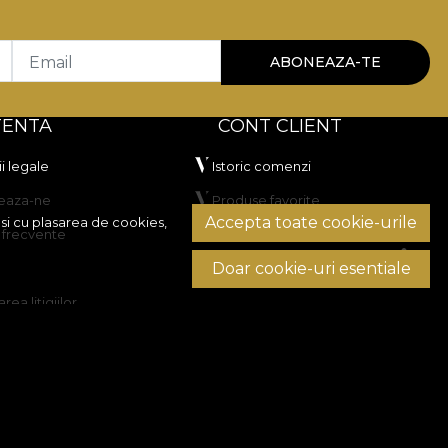
Email
ABONEAZA-TE
TENTA
CONT CLIENT
i legale
Istoric comenzi
eaza-ne
Produse favorite
Accepta toate cookie-urile
si cu plasarea de cookies,
i frecvente
Metode de plata
Doar cookie-uri esentiale
Transport si retururi
rea litigiilor