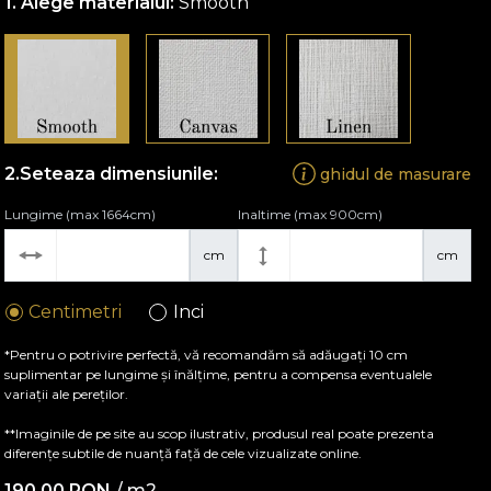
Alege materialul:
Smooth
Seteaza dimensiunile:
ghidul de masurare
Lungime (max 1664cm)
Inaltime (max 900cm)
cm
cm
Centimetri
Inci
*Pentru o potrivire perfectă, vă recomandăm să adăugați 10 cm
suplimentar pe lungime și înălțime, pentru a compensa eventualele
variații ale pereților.
**Imaginile de pe site au scop ilustrativ, produsul real poate prezenta
diferențe subtile de nuanță față de cele vizualizate online.
190,00
RON
/ m2