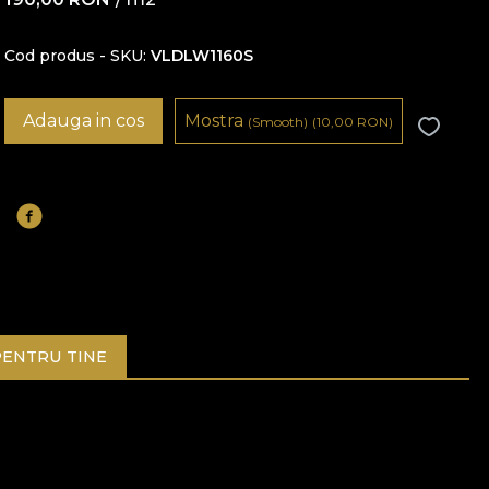
Cod produs - SKU
VLDLW1160S
Adauga in cos
Mostra
(Smooth)
(10,00
RON
)
ENTRU TINE