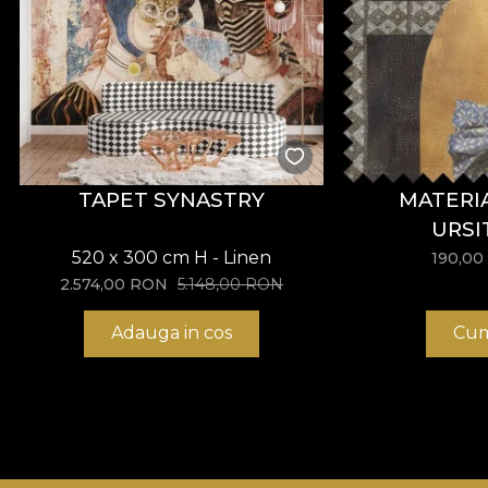
TAPET SYNASTRY
MATERIA
URSI
520 x 300 cm H - Linen
190,00
2.574,00
RON
5.148,00
RON
Adauga in cos
Cum