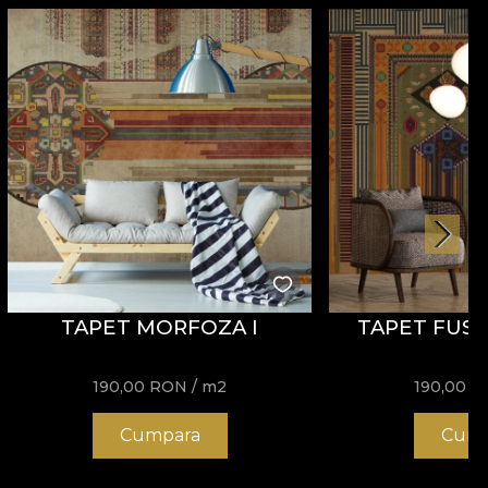
TAPET MORFOZA I
TAPET FUSIO
190,00
RON
/ m2
190,00
R
Cumpara
Cump