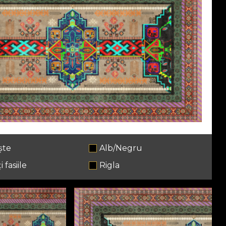
ște
Alb/Negru
i fasiile
Rigla