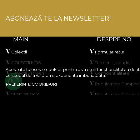
ABONEAZĂ-TE LA NEWSLETTER!
MAIN
DESPRE NOI
Colectii
Formular retur
COLECTII KIDS
Termeni si conditii
Acest site foloseste cookies pentru a va oferi functionalitatea dor
Colectii Tablouri
Confidentialitate
cu scopul de a va oferi o experienta imbunatatita.
Creeaza-ti produsul
Regulament Campanie
PREFERINTE COOKIE-URI
VLADIØLOGY
Regulament Giveawa
Contact
Politica de Cookies
Harta site
© House of VLAdiLA 2026