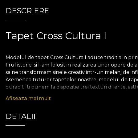
DESCRIERE
Tapet Cross Cultura I
Modelul de tapet Cross Cultura I aduce traditia in prim
firul istoriei si l-am folosit in realizarea unor oper
sa ne transformam sinele creativ intr-un melanj de infl
Asemenea tuturor tapetelor noastre, modelul de tapet 
durabil. Iti punem la dispozitie trei texturi diferite, as
Canvas are o textura care creeaza iluzia unui tablou s
Afiseaza mai mult
aminte de cea a inului bogat.
Colectia Romania Boema
DETALII
In realizarea acestei colectii, ne-am aventurat intr-o ca