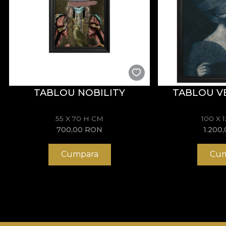
TABLOU NOBILITY
TABLOU V
55 X 70 H CM
100 X 
700,00
RON
1.200
Cumpara
Cum