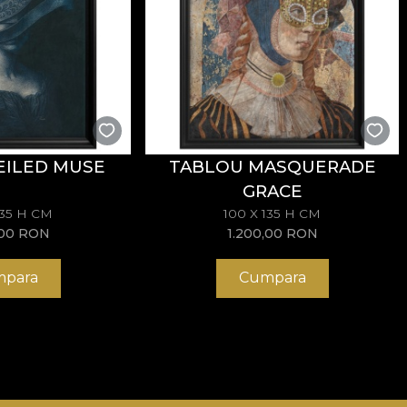
EILED MUSE
TABLOU MASQUERADE
GRACE
135 H CM
100 X 135 H CM
,00
RON
1.200,00
RON
para
Cumpara