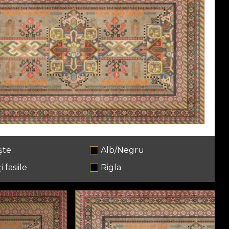
ște
Alb/Negru
i fasiile
Rigla