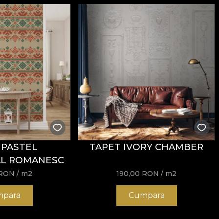
 PASTEL
TAPET IVORY CHAMBER
AL ROMANESC
RON
/ m2
190,00
RON
/ m2
para
Cumpara