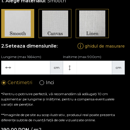
Alege materialul:
Smooth
Seteaza dimensiunile:
ghidul de masurare
Lungime (max 1664cm)
Inaltime (max 900cm)
cm
cm
Centimetri
Inci
*Pentru o potrivire perfectă, vă recomandăm să adăugați 10 cm
suplimentar pe lungime și înălțime, pentru a compensa eventualele
variații ale pereților.
**Imaginile de pe site au scop ilustrativ, produsul real poate prezenta
diferențe subtile de nuanță față de cele vizualizate online.
190,00
RON
/ m2