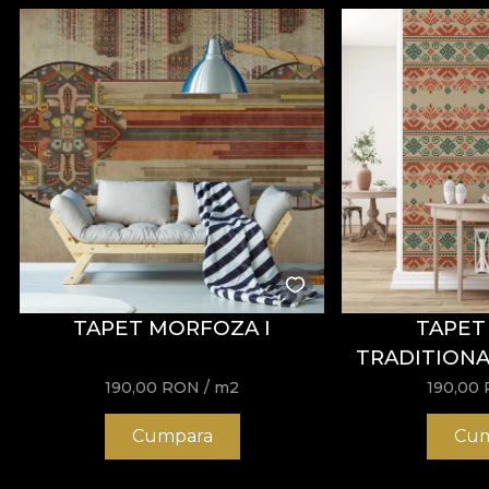
TAPET MORFOZA I
TAPET
TRADITION
190,00
RON
/ m2
190,00
Cumpara
Cum