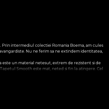
iLA. Prin intermediul colectiei Romania Boema, am cules
 avangardiste. Nu ne ferim sa ne extindem identitatea,
 este un material netesut, extrem de rezistent si de
sa. Tapetul Smooth este mat, neted si fin la atingere. Cel
ios, care imbraca peretii cu o textura care aduce
l se infatiseaza intr-o lumina avangardista. Aici,