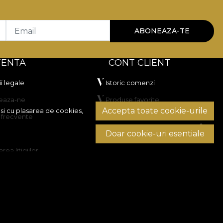
Email
ABONEAZA-TE
TENTA
CONT CLIENT
i legale
Istoric comenzi
eaza-ne
Produse favorite
Accepta toate cookie-urile
si cu plasarea de cookies,
i frecvente
Metode de plata
Doar cookie-uri esentiale
Transport si retururi
rea litigiilor