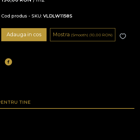
Cod produs - SKU
VLDLW1158S
Adauga in cos
Mostra
(Smooth)
(10,00
RON
)
ENTRU TINE