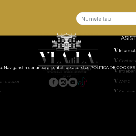
Numele tau
ASIS
Informati
Contact
ita. Navigand in continuare, sunteti de acord cu
POLITICA DE COOKIES
Intrebar
 reduceri
ANPC
y
Solutiona