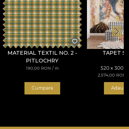
MATERIAL TEXTIL NO. 2 -
TAPET S
PITLOCHRY
520 x 300 c
190,00
RON
/ m
2.574,00
RON
Cumpara
Adauga 