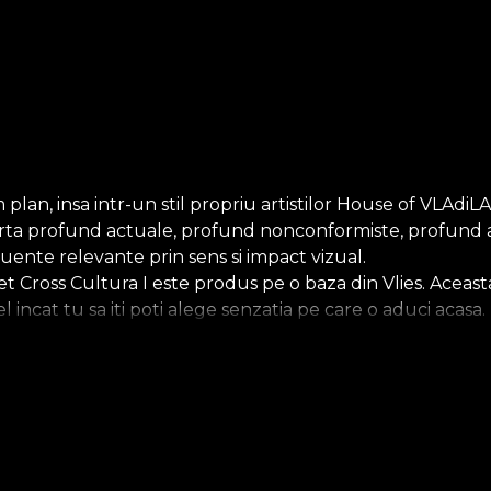
 plan, insa intr-un stil propriu artistilor House of VLAd
e de arta profund actuale, profund nonconformiste, profund
uente relevante prin sens si impact vizual.
Cross Cultura I este produs pe o baza din Vlies. Aceasta
tfel incat tu sa iti poti alege senzatia pe care o aduci aca
upradimensionat. In final, tapetul Linen, un material pret
latorie pe aripile istoriei, unde patrimoniul nostru cultura