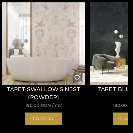
TAPET SWALLOW'S NEST
TAPET BLUE
(POWDER)
190,00
RON
/ m2
190,00
R
Cumpara
Cump