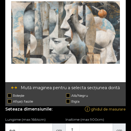
Mută imaginea pentru a selecta secțiunea dorită
Rotește
Alb/Negru
Afișați fasiile
Rigla
Seteaza dimensiunile:
ghidul de masurare
Lungime (max 1664cm)
Inaltime (max 900cm)
cm
cm