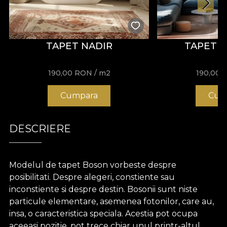
TAPET NADIR
TAPET 
190,00
RON
/ m2
190,00
Cumpara
Cum
DESCRIERE
Modelul de tapet Boson vorbeste despre
posibilitati. Despre alegeri, constiente sau
inconstiente si despre destin. Bosonii sunt niste
particule elementare, asemenea fotonilor, care au,
insa, o caracteristica speciala. Acestia pot ocupa
aceeasi pozitie, pot trece chiar unul printr-altul,