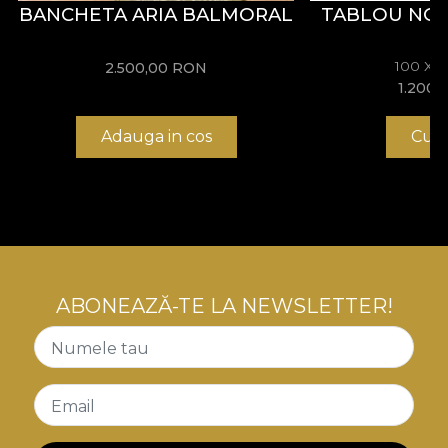
BANCHETA ARIA BALMORAL
TABLOU NO
100 X 
2.500,00
RON
1.200,
Adauga in cos
Cum
ABONEAZĂ-TE LA NEWSLETTER!
Numele tau
Email