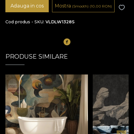
Adauga in cos
Mostra
(Smooth)
(10,00
RON
)
Cod produs - SKU
VLDLW1328S
PRODUSE SIMILARE