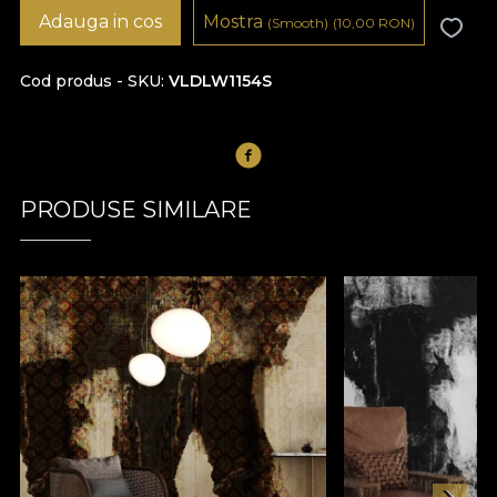
Adauga in cos
Mostra
(Smooth)
(10,00
RON
)
Cod produs - SKU
VLDLW1154S
PRODUSE SIMILARE