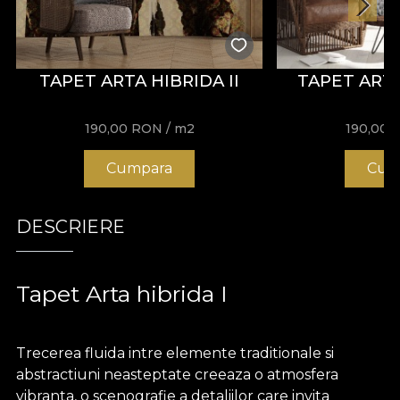
TAPET ARTA HIBRIDA II
TAPET ARTA
190,00
RON
/ m2
190,00
Cumpara
Cum
DESCRIERE
Tapet Arta hibrida I
Trecerea fluida intre elemente traditionale si
abstractiuni neasteptate creeaza o atmosfera
vibranta, o scenografie a detaliilor care invita