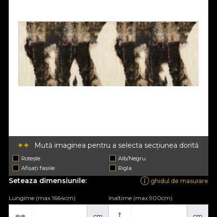
Mută imaginea pentru a selecta secțiunea dorită
Rotește
Alb/Negru
Afișați fasiile
Rigla
Seteaza dimensiunile:
ghidul de masurare
Lungime (max 1664cm)
Inaltime (max 900cm)
cm
cm