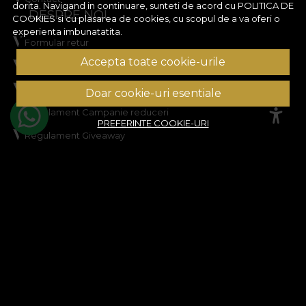
dorita. Navigand in continuare, sunteti de acord cu
POLITICA DE
DESPRE NOI
COOKIES
si cu plasarea de cookies, cu scopul de a va oferi o
experienta imbunatatita.
Formular retur
Accepta toate cookie-urile
Termeni si conditii
Confidentialitate
Doar cookie-uri esentiale
Regulament Campanie reduceri
PREFERINTE COOKIE-URI
Regulament Giveaway
Politica de Cookies
Harta site
ASISTENTA
Informatii legale
Contacteaza-ne
Intrebari frecvente
ANPC