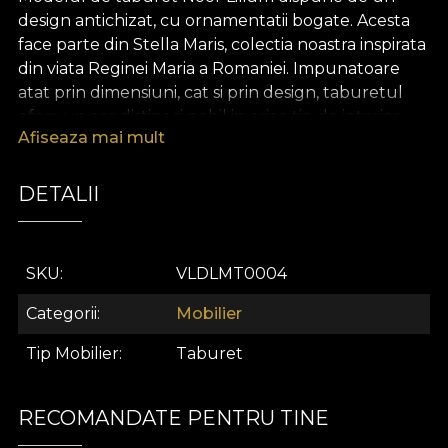
design antichizat, cu ornamentatii bogate. Acesta
face parte din Stella Maris, colectia noastra inspirata
din viata Reginei Maria a Romaniei. Impunatoare
atat prin dimensiuni, cat si prin design, taburetul
ofera un aer distins si nobil in orice tip de interior.
Cheia catre un
Afiseaza mai mult
acasa
unic si
personal
DETALII
Taburetul este imbratisat cu o catifea bogata,
extrem de fina la atingere. Astfel, piesa capata un
SKU
VLDLMT0004
aer elegant si distins, facandu-se remarcata in orice
tip de amenajare interioara. Aflat la granita dintre
Categorii
Mobilier
functional si estetic, aceasta piesa este confortabila,
Tip Mobilier
Taburet
contribuind la experienta unui acasa unic si
personal.
.
RECOMANDATE PENTRU TINE