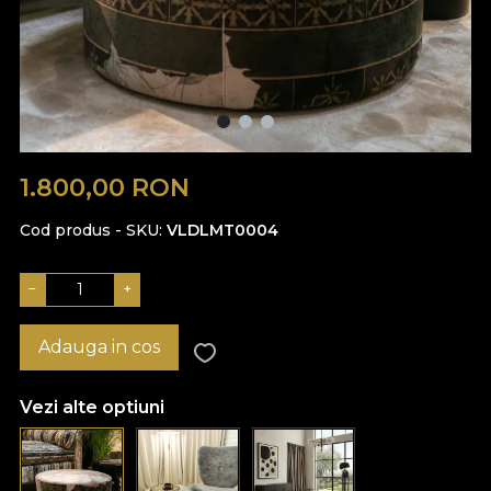
1.800,00
RON
Cod produs - SKU
VLDLMT0004
−
+
Adauga in cos
Vezi alte optiuni