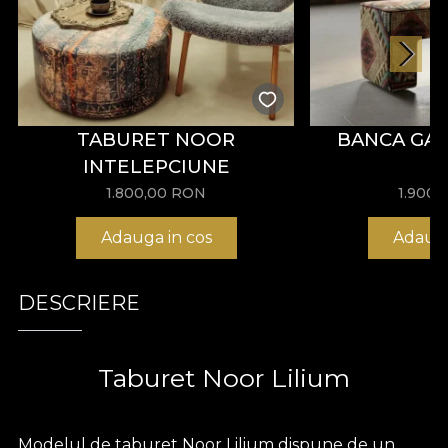
TABURET NOOR
BANCA GA
INTELEPCIUNE
1.800,00
RON
1.900,
Adauga in cos
Adauga
DESCRIERE
Taburet Noor Lilium
Modelul de taburet Noor Lilium dispune de un