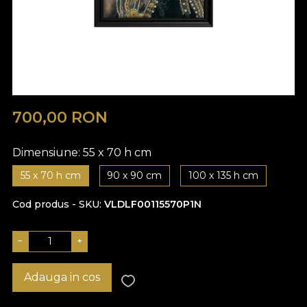
700,00
RON
Dimensiune:
55 x 70 h cm
55 x 70 h cm
90 x 90 cm
100 x 135 h cm
Cod produs - SKU
VLDLF00115570P1N
−
+
Adauga in cos