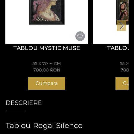
TABLOU MYSTIC MUSE
TABLOU 
55 X 70 H CM
55 X 
700,00
RON
700,
Cumpara
Cum
DESCRIERE
Tablou Regal Silence