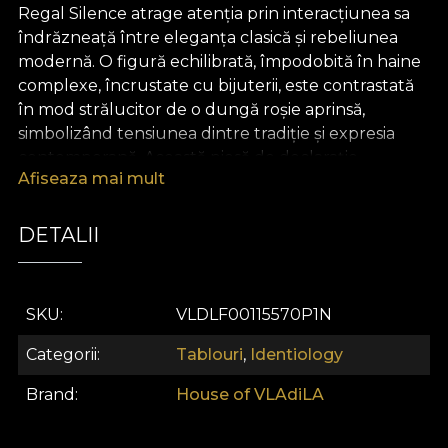
Regal Silence atrage atenția prin interacțiunea sa
îndrăzneață între eleganța clasică și rebeliunea
modernă. O figură echilibrată, împodobită în haine
complexe, încrustate cu bijuterii, este contrastată
în mod strălucitor de o dungă roșie aprinsă,
simbolizând tensiunea dintre tradiție și expresia
contemporană. Această piesă de declarație
Afiseaza mai mult
sofisticată provoacă percepțiile și transformă orice
spațiu într-o galerie de intrigă și stil provocator la
gândire.
DETALII
SKU
VLDLF00115570P1N
Categorii
Tablouri
,
Identiology
Brand
House of VLAdiLA