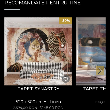
RECOMANDATE PENTRU TINE
-50%
TAPET SYNASTRY
TAPET TH
520 x 300 cm H - Linen
190,00
2.574,00
RON
5.148,00
RON