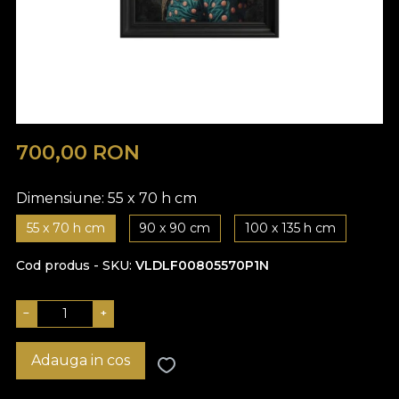
700,00
RON
Dimensiune:
55 x 70 h cm
55 x 70 h cm
90 x 90 cm
100 x 135 h cm
Cod produs - SKU
VLDLF00805570P1N
−
+
Adauga in cos