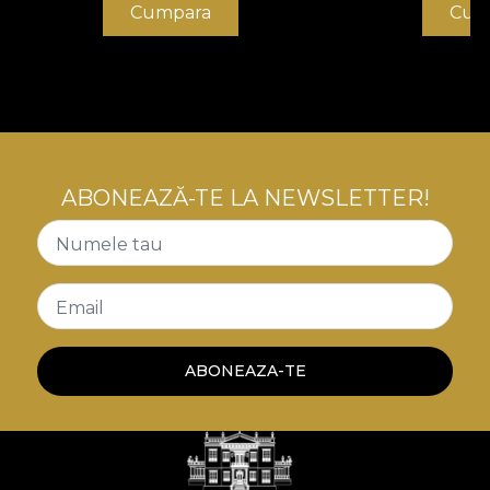
Cumpara
Cum
ABONEAZĂ-TE LA NEWSLETTER!
Numele tau
Email
ABONEAZA-TE