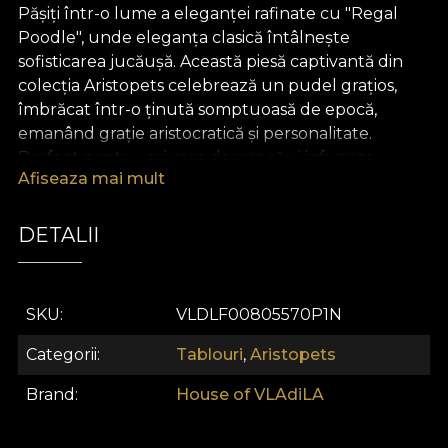
Pășiți într-o lume a eleganței rafinate cu "Regal
Poodle", unde eleganța clasică întâlnește
sofisticarea jucăușă. Această piesă captivantă din
colecția Aristopets celebrează un pudel grațios,
îmbrăcat într-o ținută somptuoasă de epocă,
emanând grație aristocratică și personalitate.
Perfect pentru cei care doresc să-și infuzeze
Afiseaza mai mult
spațiul cu un caracter opulent și un farmec
capricios, "Regal Poodle" devine un punct focal
distins în orice interior, încântând iubitorii de artă și
DETALII
entuziaștii de animale de companie deopotrivă.
SKU
VLDLF00805570P1N
Categorii
Tablouri
,
Aristopets
Brand
House of VLAdiLA