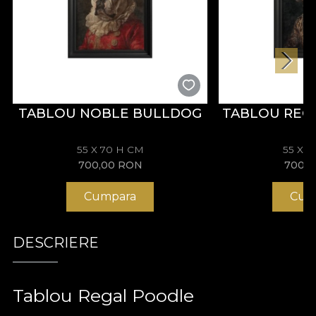
TABLOU NOBLE BULLDOG
TABLOU REG
55 X 70 H CM
55 X 
700,00
RON
700,
Cumpara
Cum
DESCRIERE
Tablou Regal Poodle