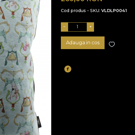
Cod produs - SKU
VLDLP0041
−
+
Adauga in cos