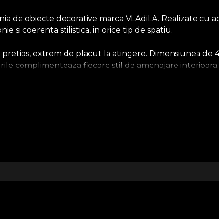
nia de obiecte decorative marca VLAdiLA. Realizate cu acel
si coerenta stilistica, in orice tip de spatiu.
si pretios, extrem de placut la atingere. Dimensiunea de 
urile complimenteaza fiecare stil de amenajare interioara
i moderne sau eclectice, printul se conecteaza cromatic l
bucura de experienta propriului spatiu. De aceea, fiecare
recum tapetele, textilele, obiectele decorative si piesele
Despre House of VLAdiLA
 2018 din dragostea pentru arta si pasiunea pentru frumos
are spun povesti. Si care devin personale, pe masura ce s
uloare in interiorul spatiilor de locuit si care se bucur