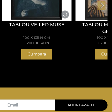
TABLOU VEILED MUSE
TABLOU M
GR
100 X 135 H CM
100 X 1
1.200,00
RON
1.200,
Cumpara
Cump
Email
ABONEAZA-TE