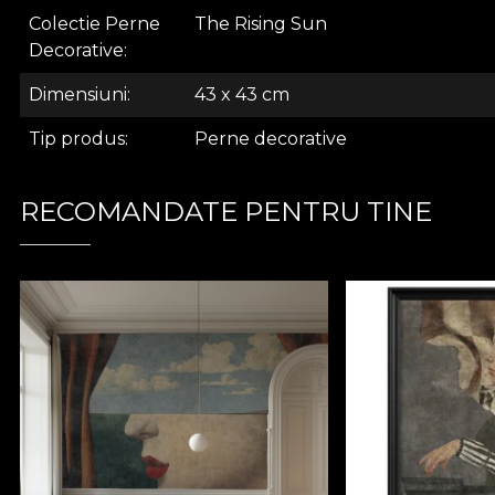
interior.
Colectie Perne
The Rising Sun
Decorative
Pe masura ce businessul a devenit familie pentru unii 
promotor de lifestyle, care le ofera iubitorilor de frumo
Dimensiuni
43 x 43 cm
sunt transpuse intr-o poveste a luxului confortabil, a c
Tip produs
Perne decorative
RECOMANDATE PENTRU TINE