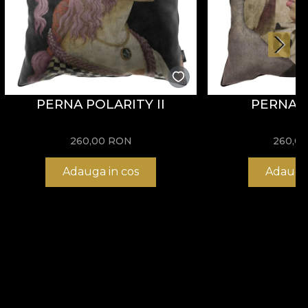
PERNA POLARITY II
PERNA 
260,00
RON
260,0
Adauga in cos
Adauga 