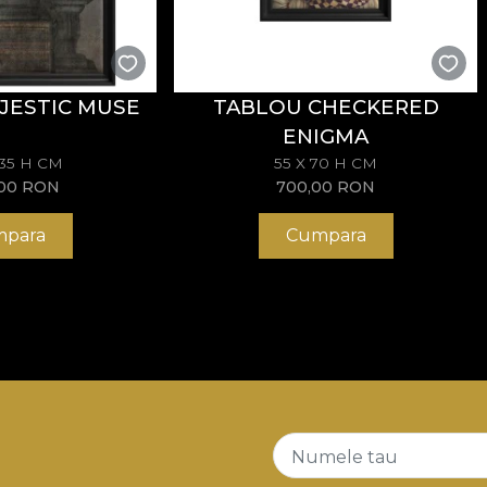
JESTIC MUSE
TABLOU CHECKERED
ENIGMA
135 H CM
55 X 70 H CM
,00
RON
700,00
RON
para
Cumpara
Numele tau