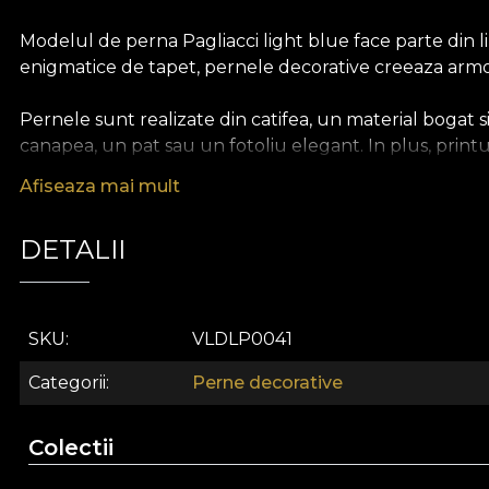
Modelul de perna Pagliacci light blue face parte din li
enigmatice de tapet, pernele decorative creeaza armonie 
Pernele sunt realizate din catifea, un material bogat 
canapea, un pat sau un fotoliu elegant. In plus, print
accente de culoare. In schimb, in cadrul unei amenajar
Afiseaza mai mult
elegant si armonios.
DETALII
Casa de design VLAdiLA ofera clientilor ocazia de a se 
povestii de la care a pornit. Produsele complementare, p
acesta se va simti personal si autentic.
SKU
VLDLP0041
Categorii
Perne decorative
House of VLAdiLA este un business de familie nascut in
imaginat o lume a interioarelor cu suflet. Interioare c
Colectii
Cum? La inceput, cu si prin tapet. Un mod de a aduce c