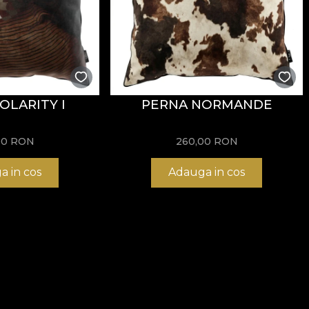
OLARITY I
PERNA NORMANDE
00
RON
260,00
RON
a in cos
Adauga in cos