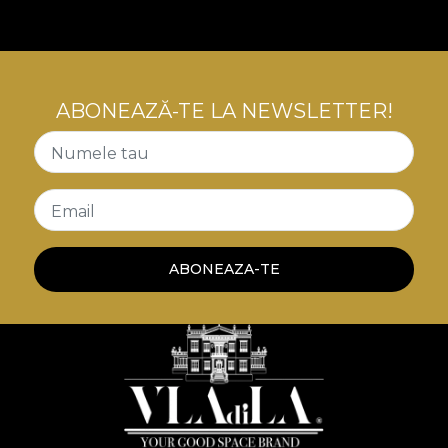
poveste a luxului confortabil, a contradicțiilor
creatoare, o poveste care ne invata despre arta
convivialitatii cu tensiuni interioare.
ABONEAZĂ-TE LA NEWSLETTER!
Numele tau
Email
ABONEAZA-TE