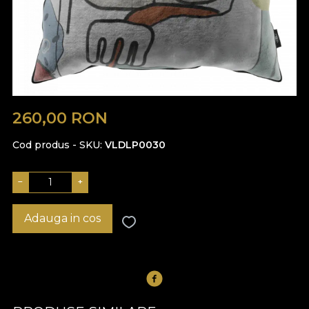
260,00
RON
Cod produs - SKU
VLDLP0030
−
+
Adauga in cos