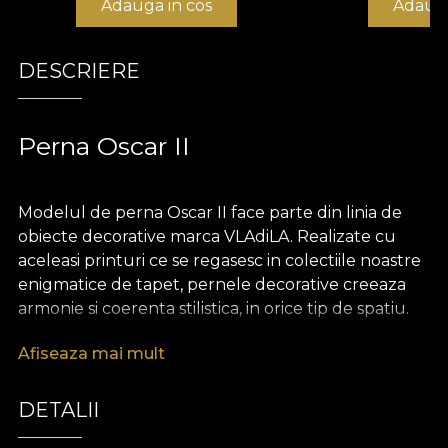
Adauga in cos
Adauga
DESCRIERE
Perna Oscar II
Modelul de perna Oscar II face parte din linia de
obiecte decorative marca VLAdiLA. Realizate cu
aceleasi printuri ce se regasesc in colectiile noastre
enigmatice de tapet, pernele decorative creeaza
armonie si coerenta stilistica, in orice tip de spatiu.
Afiseaza mai mult
Pernele sunt realizate din catifea, un material
bogat si pretios, extrem de placut la atingere.
Dimensiunea de 43 x 43 cm le face perfecte
DETALII
pentru a innobila o canapea, un pat sau un fotoliu