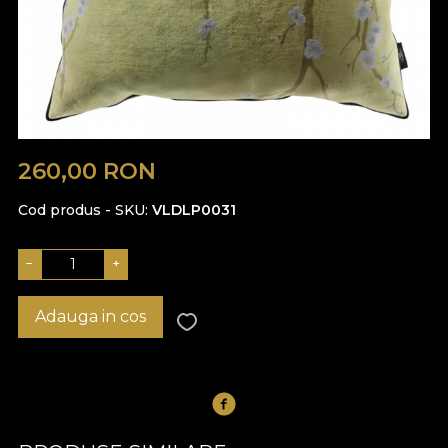
260,00
RON
Cod produs - SKU
VLDLP0031
−
+
Adauga in cos