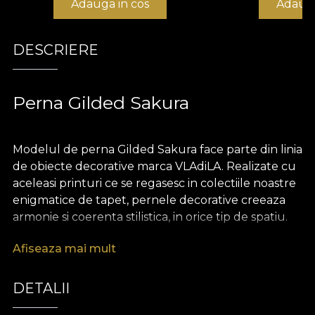
Adauga in cos
Adauga
DESCRIERE
Perna Gilded Sakura
Modelul de perna Gilded Sakura face parte din linia
de obiecte decorative marca VLAdiLA. Realizate cu
aceleasi printuri ce se regasesc in colectiile noastre
enigmatice de tapet, pernele decorative creeaza
armonie si coerenta stilistica, in orice tip de spatiu.
Afiseaza mai mult
Pernele sunt realizate din catifea, un material
bogat si pretios, extrem de placut la atingere.
Dimensiunea de 43 x 43 cm le face perfecte
DETALII
pentru a innobila o canapea, un pat sau un fotoliu