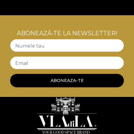
poveste a luxului confortabil, a contradicțiilor
creatoare, o poveste care ne invata despre arta
convivialitatii cu tensiuni interioare.
ABONEAZĂ-TE LA NEWSLETTER!
Numele tau
Email
ABONEAZA-TE