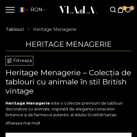
RON
Tablouri
Heritage Menagerie
HERITAGE MENAGERIE
Filtreaza
Heritage Menagerie – Colecția de
tablouri cu animale în stil British
vintage
Heritage Menagerie
este o colecție premium de tablouri
decorative cu animale, inspirată de eleganța conacelor
britanice și de farmecul autentic al stilului Scottish tartan.
Fiecare piesă îmbină planșe ilustrate vintage cu animale nobile
Afiseaza mai mult
– bufniță, vidră, urs, cerb și alte specii emblematice – cu
fundaluri în carouri British plaid, creând un decor statement cu