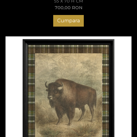
55 X 70 H CM
700,00
RON
Cumpara