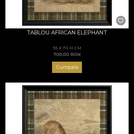
animale, ci o declarație de stil. Fiecare lucrare creează o
poveste vizuală ce îmbină natura sălbatică cu eleganța
aristocratică. Texturile vintage și finisajele inspirate din gravuri
clasice oferă autenticitate și profunzime, în timp ce paleta
cromatică neutră permite integrarea facilă în interioare
TABLOU AFRICAN ELEPHANT
moderne sau tradiționale.
Această colecție este potrivită pentru cei care caută:
55 X 70 H CM
tablouri vintage cu animale
700,00
RON
artă decorativă British style
wall art cu tematică natură
Cumpara
tablouri pentru cabană sau lodge
decor interior în stil scoțian
Heritage Menagerie – artă
decorativă cu personalitate
Prin îmbinarea dintre planșe naturaliste vintage și carouri
Scottish plaid,
Heritage Menagerie
redefinește conceptul de
tablouri cu animale pentru interior. Este o colecție care
vorbește despre tradiție, natură și rafinament, transformând
orice spațiu într-un ambient cald, sofisticat și memorabil.