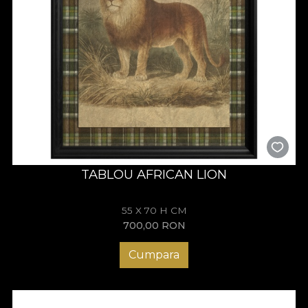
Descoperă Heritage Menagerie
și adaugă în locuința ta
eleganța atemporală a decorului British.
TABLOU AFRICAN LION
55 X 70 H CM
700,00
RON
Cumpara