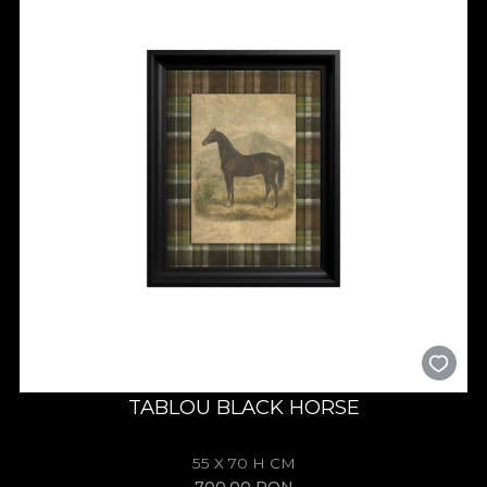
TABLOU BLACK HORSE
55 X 70 H CM
700,00
RON