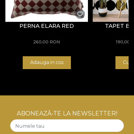
PERNA ELARA RED
TAPET B
260,00
RON
190,00
Adauga in cos
Cum
ABONEAZĂ-TE LA NEWSLETTER!
Numele tau