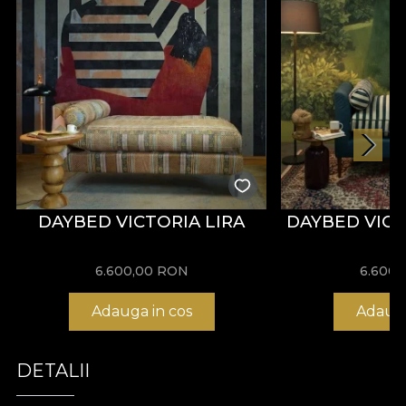
DAYBED VICTORIA LIRA
DAYBED VIC
6.600,00
RON
6.600,
Adauga in cos
Adauga
DETALII