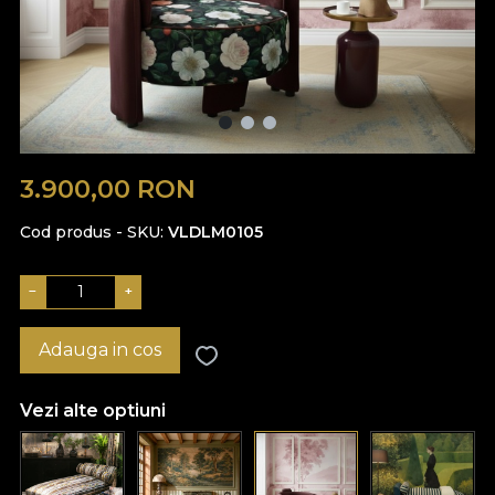
3.900,00
RON
Cod produs - SKU
VLDLM0105
−
+
Adauga in cos
Vezi alte optiuni