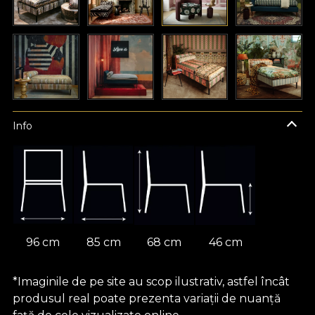
Info
96 cm
85 cm
68 cm
46 cm
*Imaginile de pe site au scop ilustrativ, astfel încât
produsul real poate prezenta variații de nuanță