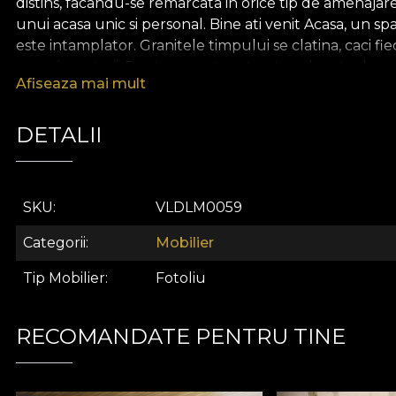
distins, facandu-se remarcata in orice tip de amenajare 
unui acasa unic si personal. Bine ati venit Acasa, un spat
este intamplator. Granitele timpului se clatina, caci fiec
experimentarii. Pentru ca arta este etern legata de spir
Afiseaza mai mult
alcatuiasca un intreg. Fiecare piesa te aduce mai apro
tapiteria spatiului tau. Acel acasa, unic si personal, pe c
DETALII
SKU
VLDLM0059
Categorii
Mobilier
Tip Mobilier
Fotoliu
RECOMANDATE PENTRU TINE