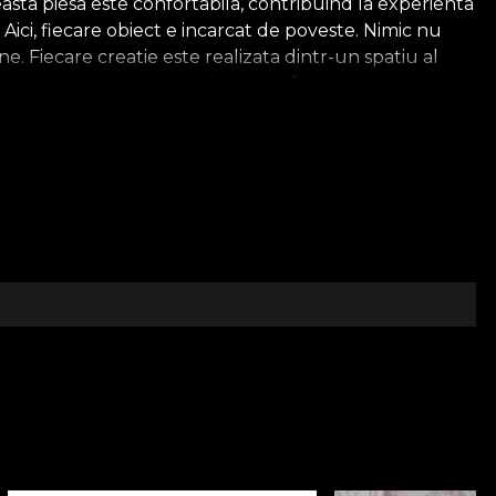
ceasta piesa este confortabila, contribuind la experienta
e. Aici, fiecare obiect e incarcat de poveste. Nimic nu
ine. Fiecare creatie este realizata dintr-un spatiu al
e creatie pe care artistii nostri o fauresc ajung sa
gn dupa design, textura dupa textura, toate alcatuiesc