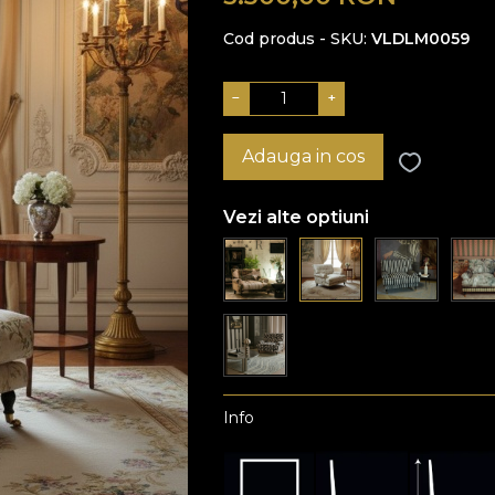
Cod produs - SKU
VLDLM0059
−
+
Adauga in cos
Vezi alte optiuni
Info