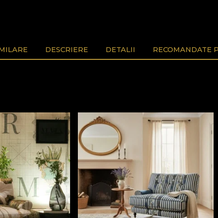
MILARE
DESCRIERE
DETALII
RECOMANDATE P