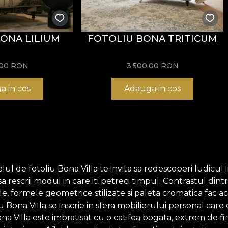
ONA LILIUM
FOTOLIU BONA TRITICUM
,00
RON
3.500,00
RON
a in cos
Adauga in cos
l de fotoliu Bona Villa te invita sa redescoperi ludicul i
 sa rescrii modul in care iti petreci timpul. Contrastul din
ile, formele geometrice stilizate si paleta cromatica fac ac
u Bona Villa se inscrie in sfera mobilierului personal care
 Villa este imbratisat cu o catifea bogata, extrem de fina