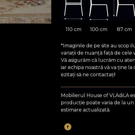
110 cm
100 cm
87 cm
*Imaginile de pe site au scop il
variații de nuanță față de cele 
Vă asigurăm că lucrăm cu atenți
iar echipa noastră vă va ține la
ezitați să ne contactați!
Mobilierul House of VLAdiLA e
producție poate varia de la un
estimare actualizată.