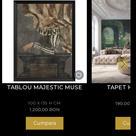
TABLOU MAJESTIC MUSE
TAPET HY
100 X 135 H CM
190,00
R
1.200,00
RON
Cumpara
Cump