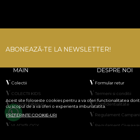
ABONEAZĂ-TE LA NEWSLETTER!
MAIN
DESPRE NOI
Colectii
Formular retur
COLECTII KIDS
Termeni si conditii
Acest site foloseste cookies pentru a va oferi functionalitatea dor
Colectii Tablouri
Confidentialitate
cu scopul de a va oferi o experienta imbunatatita.
Creeaza-ti produsul
Regulament Campanie
PREFERINTE COOKIE-URI
VLADIØLOGY
Regulament Giveawa
Contact
Politica de Cookies