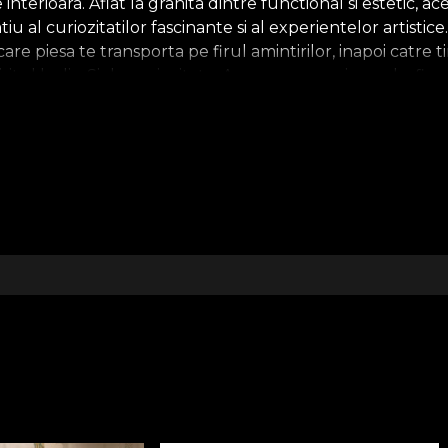
interioara. Aflat la granita dintre functional si estetic, a
iu al curiozitatilor fascinante si al experientelor artistic
are piesa te transporta pe firul amintirilor, inapoi catre t
itul ludic. Si de curiozitate. Asemenea unui puzzle, fiecar
ape de confortul absolut. Tapet, textile si mobilier, desi
are il cautam cu totii.