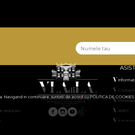
Numele tau
ASIS
Informati
Contact
ita. Navigand in continuare, sunteti de acord cu
POLITICA DE COOKIES
Intrebar
 reduceri
ANPC
y
Solutiona