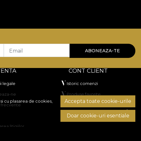
Email
ABONEAZA-TE
TENTA
CONT CLIENT
i legale
Istoric comenzi
eaza-ne
Produse favorite
Accepta toate cookie-urile
si cu plasarea de cookies,
i frecvente
Metode de plata
Doar cookie-uri esentiale
Transport si retururi
rea litigiilor