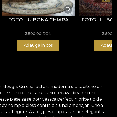
FOTOLIU BONA CHIARA
FOTOLIU BON
3.500,00
RON
3.500,
Adauga in cos
Adauga 
n design. Cu o structura moderna si o tapiterie din
tre sezut si restul structurii creeaza dinamism si
este piese sa se potriveasca perfect in orice tip de
 devine rapid piesa centrala a unei amenajari. Cheia
 la atingere. Astfel, piesa capata un aer elegant si