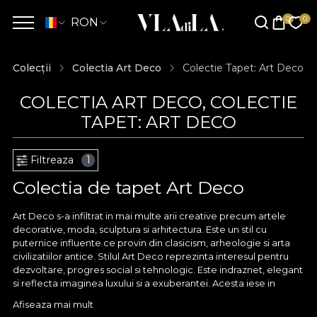
RON
Colecții
Colectia Art Deco
Colectie Tapet: Art Deco
COLECTIA ART DECO, COLECTIE
TAPET: ART DECO
Filtreaza
1
Colectia de tapet Art Deco
Art Deco s-a infiltrat in mai multe arii creative precum artele
decorative, moda, sculptura si arhitectura. Este un stil cu
puternice influente ce provin din clasicism, arheologie si arta
civilizatiilor antice. Stilul Art Deco reprezinta interesul pentru
dezvoltare, progres social si tehnologic. Este indraznet, elegant
si reflecta imaginea luxului si a exuberantei. Acesta iese in
evidenta prin formele geometrice inspirate din cubism si
Afiseaza mai mult
secesionismul vienez, alaturi de culori vii, contrastante si