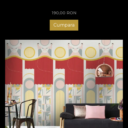
sublinia detaliile ce ies in evidenta pentru un imprimeu viu.
190,00
RON
Designul Art Deco te transpune intr-un alt timp, unul al
emanciparii. Acolo unde simtul modei si al frumosului reprezinta
Cumpara
o calitate intrinseca a omului de atunci. Mediului in care el isi
desfasura activitatea fiind o extensie a acestuia. Colectia
noastra iti promite gasirea tapetului care sa-ti reflecte
personalitatea in orice spatiu ales!