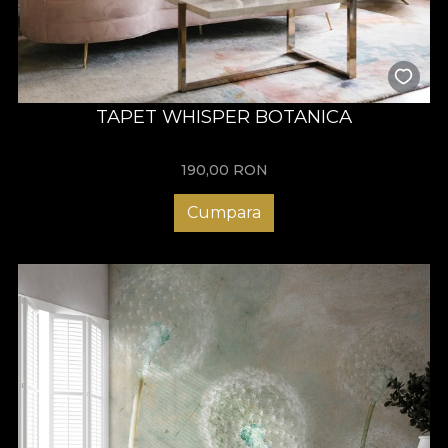
De asemenea, pentru ca respectam, iubim si onoram natura, nu
doar prin modelele pe care le pictam, toate materialele
folosite pentru realizarea tapetelor sunt complet ecologice si
reciclabile.
TAPET WHISPER BOTANICA
190,00
RON
Cumpara