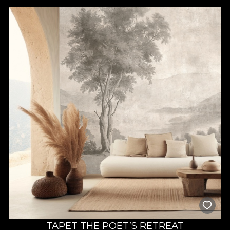
primavara, plimbari printr-un lan de grau sarutat de Soare, ori
printr-o padure sub un amurg tarziu, o noapte petrecuta in sala
imensa a unui castel baroc, sunt doar cateva dintre povestile ce
iau nastere si se ascund in micul nostru atelier si care se pot
agata de peretii casei tale.
Cromatica folosita este una pastelata, pudrata, cu intentia de a
scoate in evidenta o atmosfera diafana, care jubileaza la limita
dintre reverie si realitate. Alaturi de forme abstracte, ori de
forme care se pierd usor in neantul pictural, acestea iti evoca
acele amintiri si senzatii ce sunt destinate sa iti aduca fericirea si
calmul in pauzele din zi. Ele reusesc sa captiveze prin simplitate,
insa o simplitate invaluita in mister si eleganta. Esenta acestui
tapet se regaseste si pune in evidenta latura feminina si
delicata a unui spatiu, ce reflecta un temperament pozitiv,
jucaus si increzator. Natura si tehnicile de pictura devin astfel
doua motive recurente, imbinate cu texturi ce au un aspect
grunge temperat.
In ambianta este vorba despre un sentiment, despre o stare de
spirit elevata, despre a alege sa te bucuri de micile placeri.
Ambiance - calm, liniste, caldura,
TAPET THE POET’S RETREAT
pace, speranta