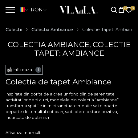
RON
Colecții
Colectia Ambiance
Colectie Tapet: Ambiance
COLECTIA AMBIANCE, COLECTIE
TAPET: AMBIANCE
Filtreaza
1
Colectia de tapet Ambiance
Inspirate din dorita de a crea un fond plin de serenitate
activitatilor de zi cu zi, modelele din colectia “Ambiance”
transforma spatiile in mici sanctuare menite sa te poarte
departe de tumultul cotidian, sa iti ofere o stare pozitiva,
incarcata de optimism.
Miscari aievea de pensula pe o panza noua, un peisaj vegetal
Afiseaza mai mult
privit prin ceata diminetii, un camp de margarete in plina