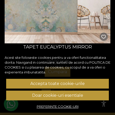
TAPET EUCALYPTUS MIRROR
Acest site foloseste cookies pentru a va oferi functionalitatea
190,00
RON
dorita. Navigand in continuare, sunteti de acord cu
POLITICA DE
COOKIES
si cu plasarea de cookies, cu scopul de a va oferi o
Cumpara
experienta imbunatatita.
Accepta toate cookie-urile
1
2
3
Doar cookie-uri esentiale
PREFERINTE COOKIE-URI