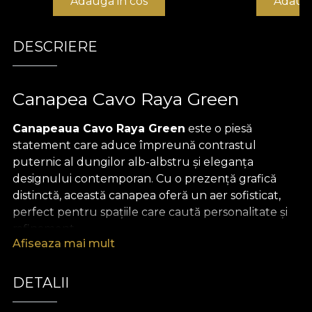
Adauga in cos
Adauga
DESCRIERE
Canapea Cavo Raya Green
Canapeaua Cavo Raya Green
este o piesă
statement care aduce împreună contrastul
puternic al dungilor alb-albstru și eleganța
designului contemporan. Cu o prezență grafică
distinctă, această canapea oferă un aer sofisticat,
perfect pentru spațiile care caută personalitate și
rafinament.
Afiseaza mai mult
Realizată manual în atelierul
VLAdiLA
,
Cavo Raya
Green
impresionează prin proporțiile sale
DETALII
echilibrate, cusături fine și o tapițerie din catifea
premium, plăcută la atingere. Structura din lemn