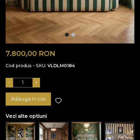
7.800,00
RON
Cod produs - SKU
VLDLM0184
−
+
Adauga in cos
Vezi alte optiuni