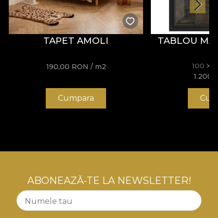
profesională periodică pentru menținerea texturii și
aspectului impecabil al țesăturii.
TAPET AMOLI
TABLOU MA
100 X 
190,00
RON
/ m2
1.200,
Cumpara
Cum
ABONEAZĂ-TE LA NEWSLETTER!
Numele tau