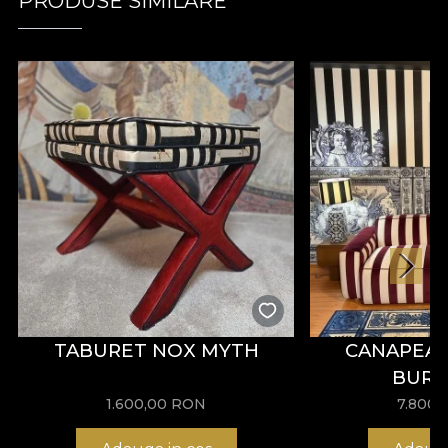
PRODUSE SIMILARE
TABURET NOX MYTH
CANAPEA 
BUR
1.600,00
RON
7.800,