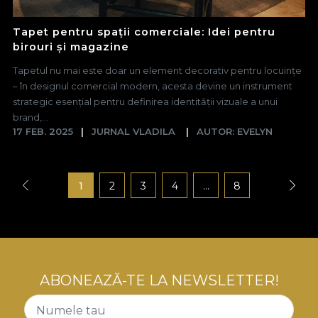
Tapet pentru spații comerciale: Idei pentru
birouri și magazine
Tapetul nu mai este doar un element decorativ pentru locuințe
– în designul comercial modern, acesta devine un instrument
strategic esențial pentru definirea identității vizuale a unui
brand,...
17 FEB. 2025
JURNAL VLADILA
AUTOR: EVELYN
1
2
3
4
...
8
ABONEAZĂ-TE LA NEWSLETTER!
Numele tau