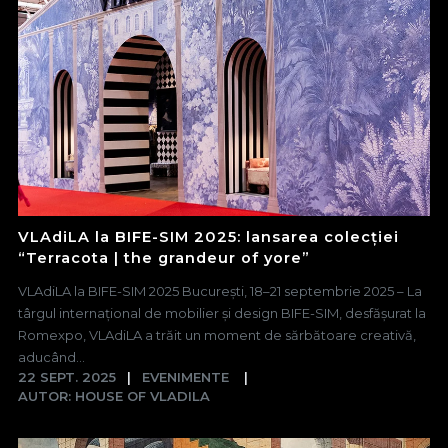
VLAdiLA la BIFE-SIM 2025: lansarea colecției
“Terracota | the grandeur of yore”
VLAdiLA la BIFE-SIM 2025 București, 18–21 septembrie 2025 – La
târgul internațional de mobilier și design BIFE-SIM, desfășurat la
Romexpo, VLAdiLA a trăit un moment de sărbătoare creativă,
aducând...
22 SEPT. 2025
EVENIMENTE
AUTOR: HOUSE OF VLADILA