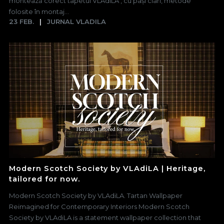
montează corect tapetul VLAdiLA , cu pași clari, metode
folosite în montaj...
23 FEB.
JURNAL VLADILA
Modern Scotch Society by VLAdiLA | Heritage,
tailored for now.
Modern Scotch Society by VLAdiLA. Tartan Wallpaper
Reimagined for Contemporary Interiors Modern Scotch
Society by VLAdiLA is a statement wallpaper collection that