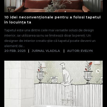
10 idei neconvenționale pentru a folosi tapetul
în locuința ta
Tapetul este una dintre cele mai versatile soluții de design
interior, iar utilizarea sa nu se limitează doar la pereți. Un
designer de interior creativ știe că tapetul poate deveni un
element de...
20 FEB. 2025
JURNAL VLADILA
AUTOR: EVELYN